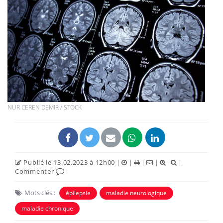
NUR CEREN DEMIR /ISTOCK
Publié le 13.02.2023 à 12h00
|
|
|
|
|
Commenter
Mots clés :
épilepsie
maladie neurologique
maladie chronique