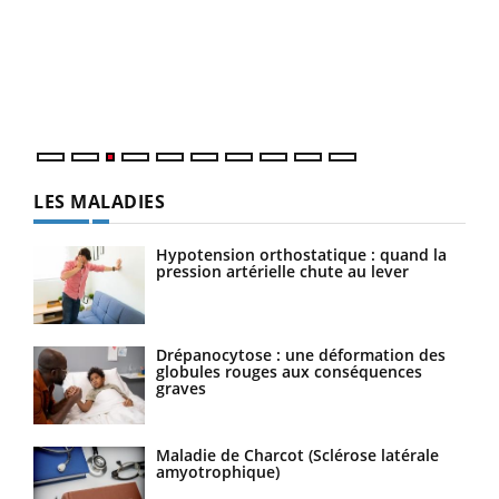
pour
L'ét
Vaca
Nos 
LES MALADIES
Hypotension orthostatique : quand la
pression artérielle chute au lever
Drépanocytose : une déformation des
globules rouges aux conséquences
graves
Maladie de Charcot (Sclérose latérale
amyotrophique)