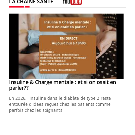
LA CHAÎNE SANTÉ
Youtube
Youtube
Insuline & Charge mentale : et si on osait en
Youtube
Youtube
parler??
En 2026, l'insuline dans le diabète de type 2 reste
entourée d'idées reçues chez les patients comme
parfois chez les soignants.
Ecz
You