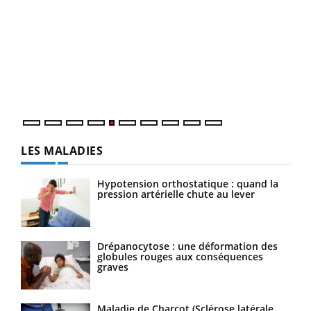
Un 
You
à l
Un é
mati
numé
LES MALADIES
Hypotension orthostatique : quand la
pression artérielle chute au lever
Drépanocytose : une déformation des
globules rouges aux conséquences
graves
Maladie de Charcot (Sclérose latérale