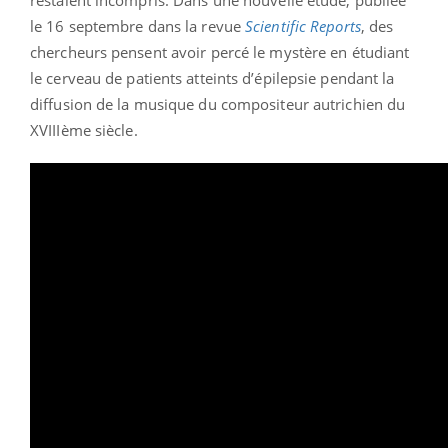
restaient incompris. Dans une nouvelle étude, publiée
le 16 septembre dans la revue
Scientific Reports
, des
chercheurs pensent avoir percé le mystère en étudiant
le cerveau de patients atteints d’épilepsie pendant la
diffusion de la musique du compositeur autrichien du
XVIIIème siècle.