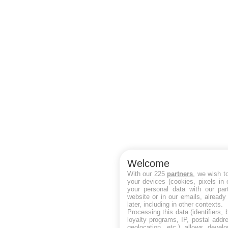
Welcome
With our 225
partners
, we wish t
your devices (cookies, pixels in
your personal data with our par
website or in our emails, alread
later, including in other contexts.
Processing this data (identifiers,
loyalty programs, IP, postal add
geolocation, etc.) allows devel