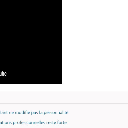
plant ne modifie pas la personnalité
nations professionnelles reste forte