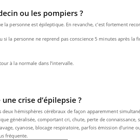
decin ou les pompiers ?
 que la personne est épileptique. En revanche, c'est fortement re
 ou si la personne ne reprend pas conscience 5 minutes après la f
tour à la normale dans l’intervalle.
ne crise d’épilepsie ?
 des deux hémisphères cérébraux de façon apparemment simultan
onique généralisée, comportant cri, chute, perte de connaissance,
age, cyanose, blocage respiratoire, parfois émission d'urine ou
lus fréquente.