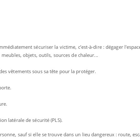
 immédiatement sécuriser la victime, c’est-à-dire :
dégager l'espac
 : meubles, objets, outils, sources de chaleur...
 des vêtements sous sa tête pour la protéger.
porte.
ure.
éma Chronique des Mains : se
Diabète & Ramadan 
tube
Youtube
Youtube
parer pour l’été !
ion latérale de sécurité (PLS).
Le Ramadan approche, et,
é arrive… et avec lui, un tout nouveau
nombreuses personnes at
rsonne, sauf si elle se trouve dans un lieu dangereux : route, esc
me de vie ! Vacances, plage, piscine,
diabète, c'est une périod