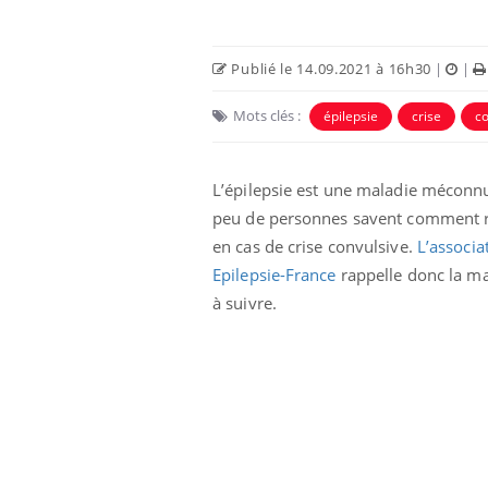
Publié le 14.09.2021 à 16h30
|
|
Mots clés :
épilepsie
crise
co
L’épilepsie est une maladie méconnu
peu de personnes savent comment r
en cas de crise convulsive.
L’associa
Epilepsie-France
rappelle donc la m
à suivre.