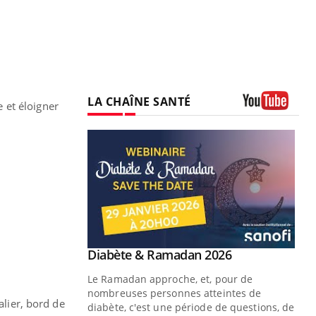
LA CHAÎNE SANTÉ
e et éloigner
Youtube
Youtube
2026
Un « jumeau numérique » pour
Youtube
faciliter l’accès à la médecine
 pour de
Youtube
préventive
teintes de
alier, bord de
Un établissement lié à un groupe
e de questions, de