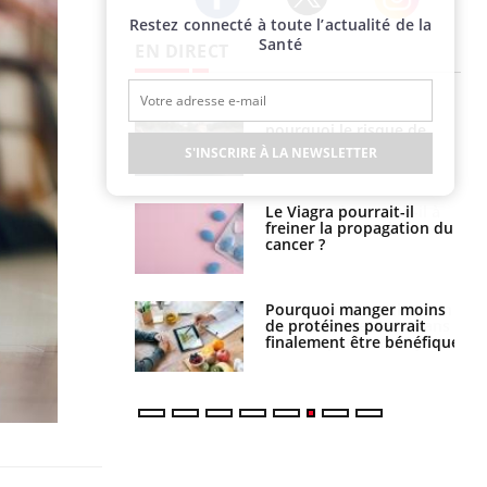
Restez connecté à toute l’actualité de la
Twitter
Facebook
Instagram
Santé
EN DIRECT
haleurs :
Grossesse et chaleur : ce
i le risque de
que dit la science
rimpe-t-il ?
S'INSCRIRE À LA NEWSLETTER
a pourrait-il
Le smartphone nuit-il à
la propagation du
l'apprentissage de la
lecture ?
i manger moins
Mordue par une tique en
éines pourrait
vacances, elle reste dans
ent être bénéfique
le coma pendant 42 jours