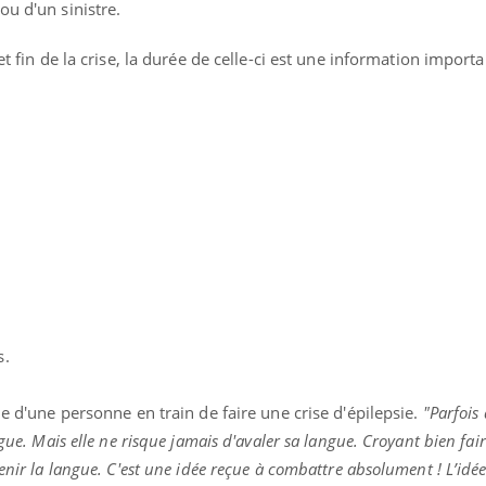
il, activités en plein air… Nos mains
défis, mais ...
ou d'un sinistre.
 ...
et fin de la crise, la durée de celle-ci est une information import
s.
he d'une personne en train de faire une crise d'épilepsie.
"Parfois
ngue. Mais elle ne risque jamais d'avaler sa langue. Croyant bien fa
enir la langue. C'est une idée reçue à combattre absolument ! L’idée