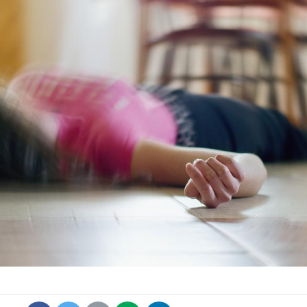
La sieste empêche-t-elle
Fortes c
de dormir la nuit ?
pourquo
noyade g
VIH : la fin du comprimé
Le Viagr
tous les jours se profile-t-
freiner 
elle enfin ?
cancer ?
Pourquoi votre ventre
Pourquo
gâche-t-il les premiers
de prot
jours de vos vacances ?
finalem