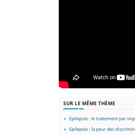
SUR LE MÊME THÈME
Epilepsie : le traitement par im
Epilepsie : la peur des discrimi