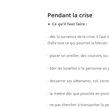
Pendant la crise
► Ce qu'il faut faire :
- dès la survenue de la crise, il faut
d'elle tout ce qui pourrait la blesser
- placer un oreiller, des coussins ou
- ôter les lunettes si la personne en 
- desserrer ses vêtements, col, ceint
prendre pour
Insuline & Charge mentale : et si on
Ecz
Youtube
You
Youtube
osait en parler??
pré
- la mettre dès que possible en posit
llard mental ou
En 2026, l'insuline dans le diabète de type 2
L'ét
- ne pas chercher à transporter la pe
tômes de la
reste entourée d'idées reçues chez les
ryth