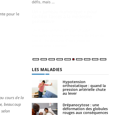
mutualiste innove en matière de bilan de
santé : l'utilisation d'un « jumeau
CO
You
numérique » permet ...
ante pour le
Cou
nou
bou
épi
LES MALADIES
Hypotension
orthostatique : quand la
pression artérielle chute
au lever
 au cours de la
Drépanocytose : une
déformation des globules
ire, beaucoup
rouges aux conséquences
 selon
graves