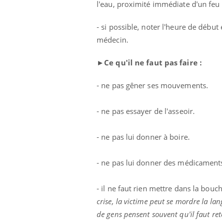
les ce qui la rend
patients comme parfois chez les soignants.
sole
l'eau, proximité immédiate d'un feu 
sont
- si possible, noter l'heure de début 
médecin.
►
Ce qu'il ne faut pas faire :
- ne pas gêner ses mouvements.
- ne pas essayer de l'asseoir.
- ne pas lui donner à boire.
- ne pas lui donner des médicament
- il ne faut rien mettre dans la bouc
crise, la victime peut se mordre la la
de gens pensent souvent qu'il faut ret