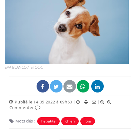
EVA BLANCO / ISTOCK.
Publié le 14.05.2022 à 09h50
|
|
|
|
|
Commenter
Mots clés :
hépatite
chien
foie