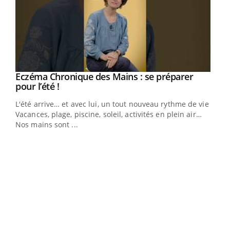
Eczéma Chronique des Mains : se préparer
Youtube
Youtube
pour l’été !
L'été arrive… et avec lui, un tout nouveau rythme de vie !
Vacances, plage, piscine, soleil, activités en plein air…
Nos mains sont ...
Dia
You
Le 
pers
ques