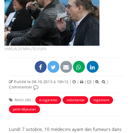
VARELA/20 MINUTES/SIPA
Publié le 08.10.2013 à 19h12
|
|
|
|
|
Commenter
Mots clés :
e-cigarette
volontariat
logement
petit-déjeuner
Lundi 7 octobre, 10 médecins ayant des fumeurs dans