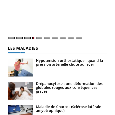
Dia
You
Le 
pers
ques
LES MALADIES
Hypotension orthostatique : quand la
pression artérielle chute au lever
Drépanocytose : une déformation des
globules rouges aux conséquences
graves
Maladie de Charcot (Sclérose latérale
amyotrophique)