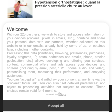
Hypotension orthostatique : quand la
pression artérielle chute au lever
Drépanocytose : une déformation des
globules rouges aux conséquences
Welcome
graves
With our 225
partners
, we wish to store and access information on
your devices (cookies, pixels in emails, etc.), combine and share
your personal data with our partners, whether collected on this
website or in our emails, already held by some of us, or obtained
Maladie de Charcot (Sclérose latérale
later, including in other contexts.
amyotrophique)
Processing this data (identifiers, browsing, preferences, purchases,
loyalty programs, IP, postal addresses and emails, phone, precise
geolocation, etc.) allows developing and offering you services,
content, commercial offers and ads across your devices and
screens (including by email, post, SMS, phone, audio, and video),
personalising them, measuring their performance, and analysing
audiences.
You can "accept all" and withdraw your consent at any time via the
"cookies" footer link
. You can also "set detailed preferences" and
object to processing activities not subject to consent. These
choices remain valid for 6 months.
powered by
Accept all