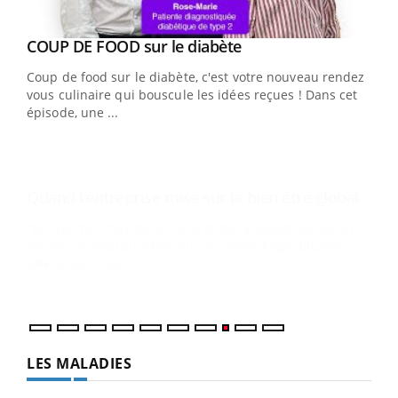
Youtube
Yout
COUP DE FOOD sur le diabète
Quand l’entreprise mise sur le bien être global
Youtube
Youtube
Coup de food sur le diabète, c'est votre nouveau rendez-
"Les rendez-vous de la santé et de la qualité de vie au
vous culinaire qui bouscule les idées reçues ! Dans cet
travail" de Pourquoi Docteur reçoivent Régis Blugeon,
épisode, une ...
DRH et directeur ...
Ecz
You
(3/3
Dans
vous
quot
LES MALADIES