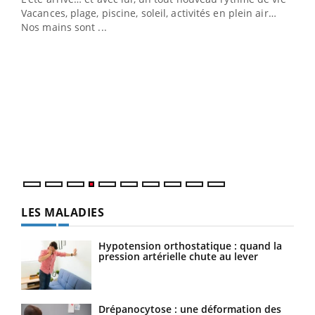
Vacances, plage, piscine, soleil, activités en plein air…
Nos mains sont ...
Dia
You
Le 
pers
ques
LES MALADIES
Hypotension orthostatique : quand la
pression artérielle chute au lever
Drépanocytose : une déformation des