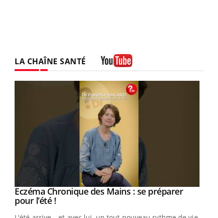
LA CHAÎNE SANTÉ
Youtube
Eczéma Chronique des Mains : se préparer
Youtube
Youtube
pour l’été !
L'été arrive… et avec lui, un tout nouveau rythme de vie !