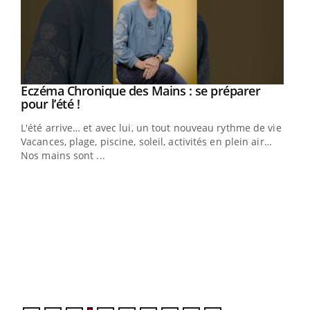
Eczéma Chronique des Mains : se préparer
Youtube
Youtube
pour l’été !
L'été arrive… et avec lui, un tout nouveau rythme de vie !
Vacances, plage, piscine, soleil, activités en plein air…
Nos mains sont ...
Youtube
Diabète & Ramadan 2026
Un 
Youtube
You
à l
Le Ramadan approche, et, pour de nombreuses
Un é
personnes atteintes de diabète, c'est une période de
mati
questions, de défis, mais ...
numé