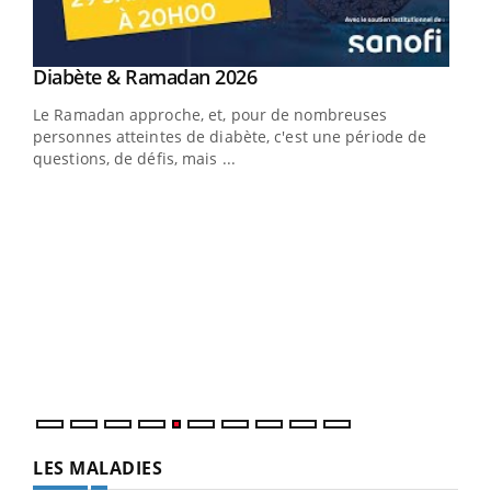
Youtube
Diabète & Ramadan 2026
Youtube
Le Ramadan approche, et, pour de nombreuses
vie !
personnes atteintes de diabète, c'est une période de
…
questions, de défis, mais ...
Un 
You
à l
Un é
mati
numé
LES MALADIES