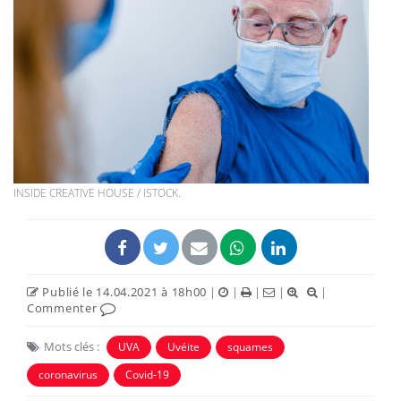
INSIDE CREATIVE HOUSE / ISTOCK.
Publié le 14.04.2021 à 18h00
|
|
|
|
|
Commenter
Mots clés :
UVA
Uvéite
squames
coronavirus
Covid-19