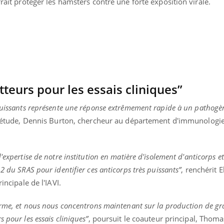
rrait protéger les hamsters contre une forte exposition virale.
Docteur reçoivent Régis 
ode, une ...
directeur ...
teurs pour les essais cliniques”
 puissants représente une réponse extrêmement rapide à un pathogè
e l'étude, Dennis Burton, chercheur au département d'immunologie
'expertise de notre institution en matière d'isolement d'anticorps e
2 du SRAS pour identifier ces anticorps très puissants”
, renchérit E
incipale de l'IAVI.
norme, et nous nous concentrons maintenant sur la production de g
 pour les essais cliniques”
, poursuit le coauteur principal, Thoma