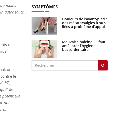
n au moins
SYMPTÔMES
 un autre saute
Douleurs de l’avant-pied :
des métatarsalgies à 90 %
liées à problème d’appui
Mauvaise haleine : il faut
ients des
améliorer l’hygiène
bucco-dentaire
irus
mai, une
 contre le
id-19
”,
sque
” de
 potentielle
ur une
urs.