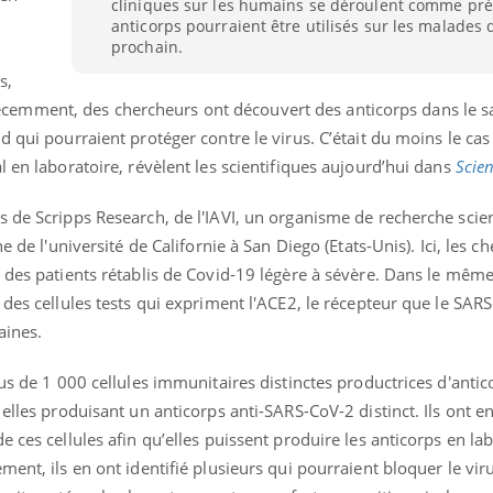
cliniques sur les humains se déroulent comme pré
anticorps pourraient être utilisés sur les malades 
prochain.
s,
emment, des chercheurs ont découvert des anticorps dans le s
 qui pourraient protéger contre le virus. C’était du moins le cas 
l en laboratoire, révèlent les scientifiques aujourd’hui dans
Scie
 de Scripps Research, de l'IAVI, un organisme de recherche scien
e de l'université de Californie à San Diego (Etats-Unis). Ici, les c
r des patients rétablis de Covid-19 légère à sévère. Dans le mêm
des cellules tests qui expriment l'ACE2, le récepteur que le SARS
aines.
lus de 1 000 cellules immunitaires distinctes productrices d'antic
Youtube
P DE FOOD sur le diabète
Quand l’entreprise mi
tube
Youtube
 elles produisant un anticorps anti-SARS-CoV-2 distinct. Ils ont e
Youtube
être global
 de food sur le diabète, c'est votre
 ces cellules afin qu’elles puissent produire les anticorps en lab
"Les rendez-vous de la sa
veau rendez-vous culinaire qui
ent, ils en ont identifié plusieurs qui pourraient bloquer le vir
qualité de vie au travail"
cule les idées reçues ! Dans cet