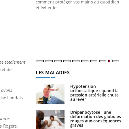
Blugeon, DRH et
comment protéger vos mains au quotidien
et éviter les ...
Ec
You
sy
Une
sèc
per
irri
ne totalement
 et de
LES MALADIES
Hypotension
t avons
orthostatique : quand la
pression artérielle chute
lise Landais,
au lever
Drépanocytose : une
déformation des globules
randes
rouges aux conséquences
graves
s Rogers,