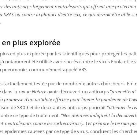
er des anticorps largement neutralisants qui offrent une protectio
u SRAS ou contre la plupart d'entre eux, ce qui devrait être utile si
n.
s en plus explorée
lus en plus explorée par les scientifiques pour protéger les pat
jà notamment été utilisé avec succès contre le virus Ebola et le v
de la pneumonie, communément appelé VRS.
est actuellement testée par de nombreux autres chercheurs. Fin 
é dans la revue
Nature
avoir découvert un anticorps “
prometteur
”
la promesse d’un antidote efficace pour limiter la pandémie de Cov
ison de S309 et de deux autres anticorps pourrait “
atténuer le ri
ontre ce type de traitement. “
Nos données indiquent la découverte
 neutralisants contre les sarbecovirus
(…)
et prépare le terrain po
es épidémies causées par ce type de virus, concluent les cherche