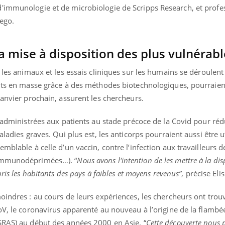
'immunologie et de microbiologie de Scripps Research, et profe
iego.
a mise à disposition des plus vulnérabl
r les animaux et les essais cliniques sur les humains se déroule
its en masse grâce à des méthodes biotechnologiques, pourraient 
janvier prochain, assurent les chercheurs.
e administrées aux patients au stade précoce de la Covid pour réd
aladies graves. Qui plus est, les anticorps pourraient aussi être u
mblable à celle d’un vaccin, contre l’infection aux travailleurs d
 immunodéprimées…). “
Nous avons l'intention de les mettre à la dis
ris les habitants des pays à faibles et moyens revenus”
, précise Eli
oindres : au cours de leurs expériences, les chercheurs ont trou
oV, le coronavirus apparenté au nouveau à l’origine de la flambé
SRAS) au début des années 2000 en Asie. “
Cette découverte nous 