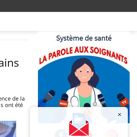
ains
ence de la
ls ont été
Publicité