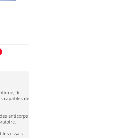
ntinue, de
ps capables de
des anticorps
ratoire.
t les essais