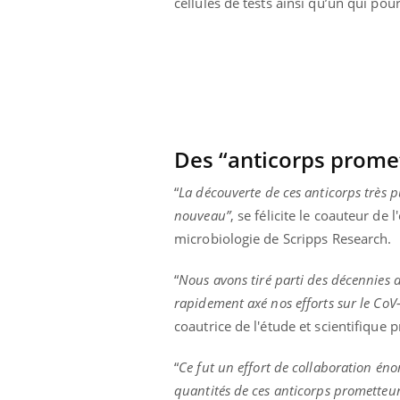
cellules de tests ainsi qu’un qui pou
mutualiste innove en matière de bilan de
épis
santé : l'utilisation d'un « jumeau
numérique » permet ...
Des “anticorps promet
“
La découverte de ces anticorps très
nouveau”
, se félicite le coauteur d
microbiologie de Scripps Research.
“
Nous avons tiré parti des décennies d
rapidement axé nos efforts sur le CoV-
coautrice de l'étude et scientifique pr
“
Ce fut un effort de collaboration é
quantités de ces anticorps prometteurs