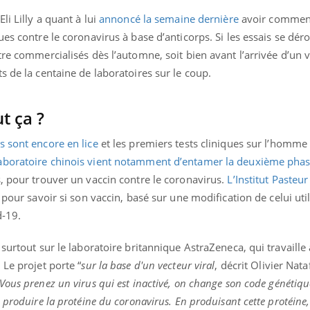
li Lilly a quant à lui
annoncé la semaine dernière
avoir commenc
ues contre le coronavirus à base d’anticorps. Si les essais se d
tre commercialisés dès l’automne, soit bien avant l’arrivée d’un v
s de la centaine de laboratoires sur le coup.
t ça ?
s sont encore en lice
et les premiers tests cliniques sur l’homm
aboratoire chinois vient notamment d’entamer la deuxième phas
, pour trouver un vaccin contre le coronavirus.
L’Institut Pasteu
pour savoir si son vaccin, basé sur une modification de celui util
d-19.
surtout sur le laboratoire britannique AstraZeneca, qui travaille
 Le projet porte “
sur la base d'un vecteur viral
, décrit Olivier Nata
Vous prenez un virus qui est inactivé, on change son code génétiqu
 produire la protéine du coronavirus. En produisant cette protéine, 