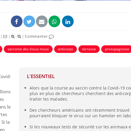
|
|
|
Commenter
sarcome des tissus mous
anticorps
terrasse
prosopagnosie
L'ESSENTIEL
Covid-
Alors que la course au vaccin contre la Covid-19 co
llions
plus en plus de chercheurs cherchent des anticor
es
traiter les malades.
ans le
Des chercheurs américains ont récemment trouvé 
rtes
pourraient bloquer le virus sur un hamster en labo
 Si la
Si les nouveaux tests de sécurité sur les animaux e
 en