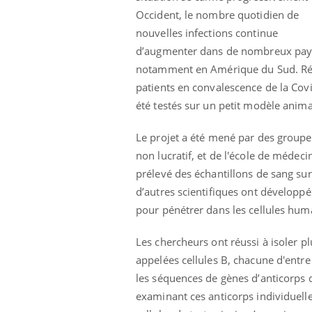
Occident, le nombre quotidien de
nouvelles infections continue
d’augmenter dans de nombreux pay
notamment en Amérique du Sud. Réc
patients en convalescence de la Covid
été testés sur un petit modèle anima
Le projet a été mené par des groupes
non lucratif, et de l'école de médecin
prélevé des échantillons de sang su
d’autres scientifiques ont développé 
pour pénétrer dans les cellules hum
Les chercheurs ont réussi à isoler p
Youtube
026
Un « jumeau numérique » pour
COU
Youtube
You
appelées cellules B, chacune d'entre
faciliter l’accès à la médecine
 pour de
Youtube
Coup
préventive
les séquences de gènes d’anticorps de
eintes de
nou
examinant ces anticorps individuellem
Un établissement lié à un groupe
 de questions, de
bous