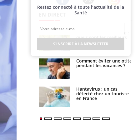
Restez connecté à toute l’actualité de la
Twitter
Facebook
Instagram
Santé
EN DIRECT
Syndrome métabolique :
quels sont les meilleurs
exercices physiques ?
S'INSCRIRE À LA NEWSLETTER
Comment éviter une otite
pendant les vacances ?
Hantavirus : un cas
détecté chez un touriste
en France