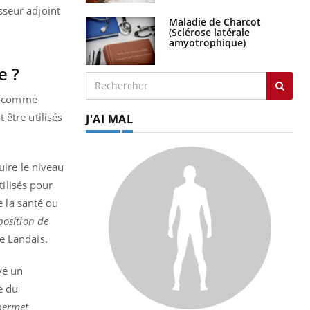
sseur adjoint
Maladie de Charcot
(Sclérose latérale
amyotrophique)
e ?
nt comme
être utilisés
J'AI MAL
uire le niveau
tilisés pour
e la santé ou
position de
se Landais.
vé un
e du
permet