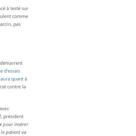
é à testé sur
éroulent comme
accin, pas
e démarrent
e d'essais
r aura quant à
isé contre la
 avec
f, président
e pour insérer
le patient va