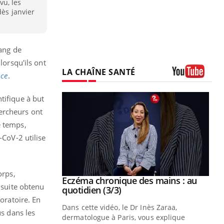
vu, les
dès janvier
ang de
lorsqu'ils ont
LA CHAÎNE SANTÉ
nce
.
Youtube
tifique à but
hercheurs ont
e temps,
-CoV-2 utilise
orps,
se sur le bien
Eczéma chronique des mains : au
Youtube
nsuite obtenu
Youtube
quotidien (3/3)
oratoire. En
nté et de la
Dans cette vidéo, le Dr Inès Zaraa,
us dans les
 de Pourquoi
dermatologue à Paris, vous explique