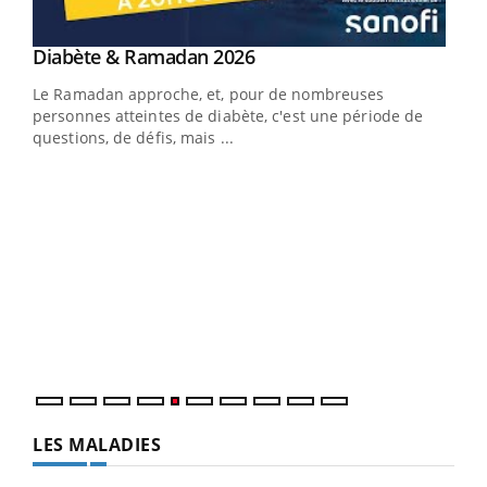
Youtube
Diabète & Ramadan 2026
Youtube
Le Ramadan approche, et, pour de nombreuses
vie !
personnes atteintes de diabète, c'est une période de
…
questions, de défis, mais ...
Un 
You
à l
Un é
mati
numé
LES MALADIES