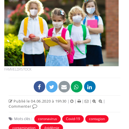
FAMVELD/ISTOCK
Publié le 04.06.2020 à 19h30
|
|
|
|
|
Commenter
Mots clés :
coronavirus
Covid-19
contagion
contamination
épidémie