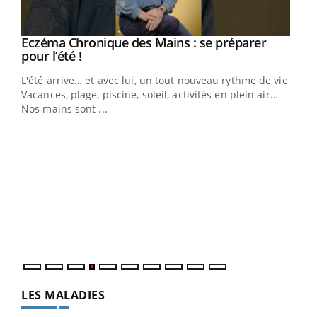
Eczéma Chronique des Mains : se préparer
Youtube
Youtube
pour l’été !
L'été arrive… et avec lui, un tout nouveau rythme de vie !
Vacances, plage, piscine, soleil, activités en plein air…
Nos mains sont ...
Dia
You
Le 
pers
ques
LES MALADIES