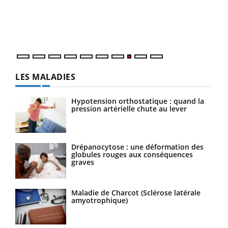
Dans
vous
quot
LES MALADIES
Hypotension orthostatique : quand la
pression artérielle chute au lever
Drépanocytose : une déformation des
globules rouges aux conséquences
graves
Maladie de Charcot (Sclérose latérale
amyotrophique)