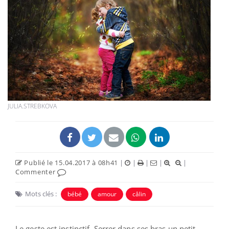
JULIA.STREBKOVA
Publié le 15.04.2017 à 08h41
|
|
|
|
|
Commenter
Mots clés :
bébé
amour
câlin
Le geste est instinctif. Serrer dans ses bras un petit