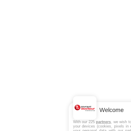
Welcome
With our 225
partners
, we wish t
your devices (cookies, pixels in
your personal data with our par