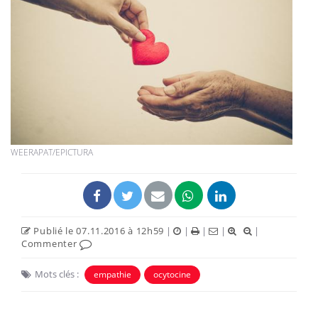
WEERAPAT/EPICTURA
Publié le 07.11.2016 à 12h59
|
|
|
|
|
Commenter
Mots clés :
empathie
ocytocine