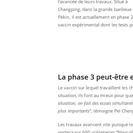
l’avancée de leurs travaux. Situé à
olorectal : une
Cytomégalovirus : ce qui
Changping, dans la grande banlieue
e simple aurait
change dans la prise en
a donne au Pays
charge des femmes
Pékin, il est actuellement en phase 
enceintes
vaccin expérimental dont les tests p
La phase 3 peut-être 
Le vaccin sur lequel travaillent les 
situation, ils font au mieux pour que 
situation, on fait des essais simultané
plus importants
”, témoigne Pei Cheng
Les travaux avancent vite puisque l
portera sur 600 volontaires.“
Nous al