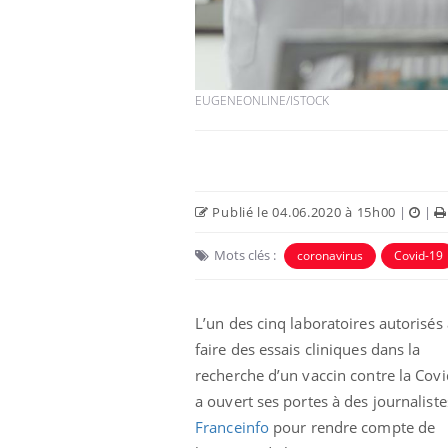
EUGENEONLINE/ISTOCK
Publié le 04.06.2020 à 15h00
|
|
Mots clés :
coronavirus
Covid-19
 oublier les
Chikungunya, dengue,
n vacances ?
West Nile : que se passe-
t-il dans le sud de la
L’un des cinq laboratoires autorisés 
France ?
faire des essais cliniques dans la
recherche d’un vaccin contre la Cov
 connectés :
Les médicaments GLP-1
le travail
protègent-ils aussi les os
a ouvert ses portes à des journaliste
de plus en plus
?
soirées
Franceinfo
pour rendre compte de