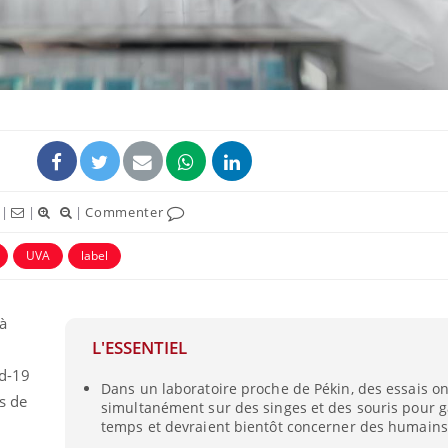
|
|
|
Commenter
UVA
label
La sieste empêche-t-elle
Fortes c
de dormir la nuit ?
pourquo
noyade g
à
L'ESSENTIEL
id-19
VIH : la fin du comprimé
Le Viagr
Dans un laboratoire proche de Pékin, des essais o
tous les jours se profile-t-
freiner 
s de
elle enfin ?
cancer ?
simultanément sur des singes et des souris pour 
temps et devraient bientôt concerner des humains