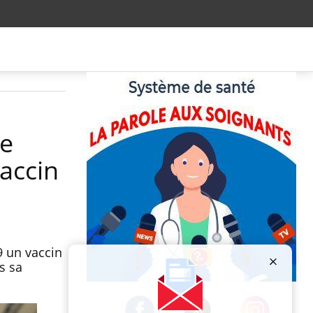
me
vaccin
9 un vaccin
s sa
Publicité