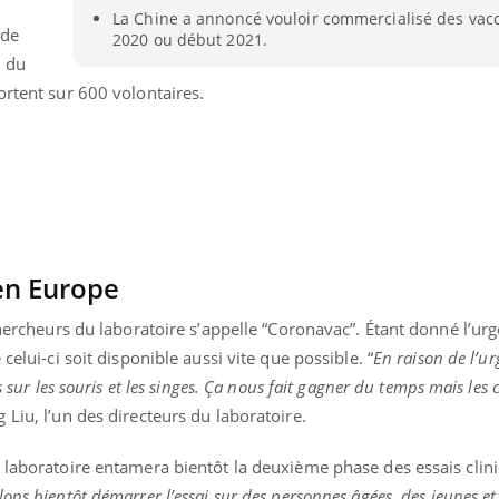
La Chine a annoncé vouloir commercialisé des vaccin
Pourquoi votre ventre
Pourquo
 de
gâche-t-il les premiers
de prot
2020 ou début 2021.
jours de vos vacances ?
finalem
2 du
ortent sur 600 volontaires.
en Europe
chercheurs du laboratoire s’appelle “Coronavac”. Étant donné l’ur
celui-ci soit disponible aussi vite que possible. “
En raison de l’ur
s sur les souris et les singes. Ça nous fait gagner du temps mais les 
 Liu, l’un des directeurs du laboratoire.
e laboratoire entamera bientôt la deuxième phase des essais clin
lons bientôt démarrer l’essai sur des personnes âgées, des jeunes et