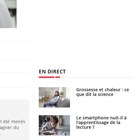
EN DIRECT
haleurs :
Grossesse et chaleur : ce
i le risque de
que dit la science
rimpe-t-il ?
a pourrait-il
Le smartphone nuit-il à
nt été menés
la propagation du
l'apprentissage de la
lecture ?
gagner du
.