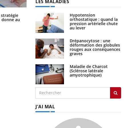
LES MALADIES
Chikungunya, dengue, West Nile :
Hypotension
 stratégie
que se passe-t-il dans le sud de la
orthostatique : quand la
a donne au
France ?
pression artérielle chute
au lever
Drépanocytose : une
déformation des globules
rouges aux conséquences
graves
Maladie de Charcot
(Sclérose latérale
amyotrophique)
J'AI MAL