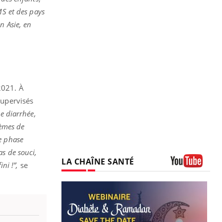
MS et des pays
n Asie, en
2021. À
supervisés
de diarrhée,
lèmes de
e phase
pas de souci,
LA CHAÎNE SANTÉ
ni !”,
se
Youtube