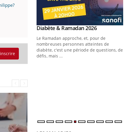
ilippe?
Youtube
 Mains : se
Diabète & Ramadan 2026
Youtube
outube
Le Ramadan approche, et, pour de
 un tout nouveau
nombreuses personnes atteintes de
plage, piscine,
diabète, c'est une période de questions, de
'inscrire
 air… Nos mains
défis, mais ...
Un
You
fac
pr
Un 
mut
san
num