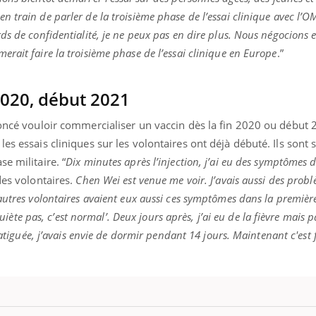
 train de parler de la troisième phase de l’essai clinique avec l’O
s de confidentialité, je ne peux pas en dire plus. Nous négocions e
rait faire la troisième phase de l’essai clinique en Europe
.”
2020, début 2021
noncé vouloir commercialiser un vaccin dès la fin 2020 ou début 
es essais cliniques sur les volontaires ont déjà débuté. Ils sont 
e militaire. “
Dix minutes après l’injection, j’ai eu des symptômes 
des volontaires.
Chen Wei est venue me voir. J’avais aussi des prob
autres volontaires avaient eux aussi ces symptômes dans la premièr
nquiète pas, c’est normal’. Deux jours après, j’ai eu de la fièvre mais 
fatiguée, j’avais envie de dormir pendant 14 jours. Maintenant c'est fi