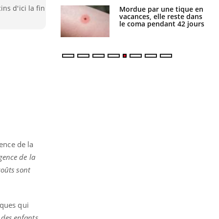
s d'ici la fin
i manger moins
Mordue par une tique en
éines pourrait
vacances, elle reste dans
ent être bénéfique
le coma pendant 42 jours
gence de la
gence de la
coûts sont
iques qui
 des enfants
,