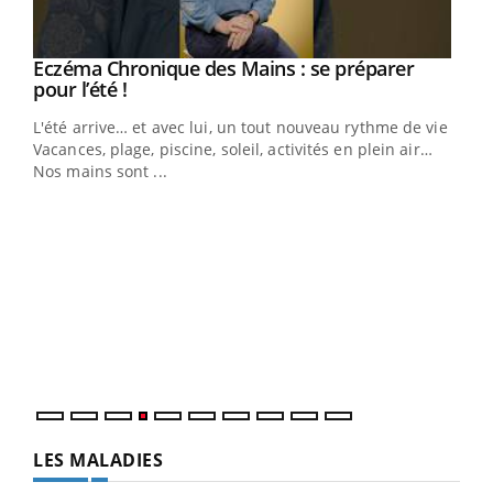
Eczéma Chronique des Mains : se préparer
Youtube
Youtube
pour l’été !
L'été arrive… et avec lui, un tout nouveau rythme de vie !
Vacances, plage, piscine, soleil, activités en plein air…
Nos mains sont ...
Dia
You
Le 
pers
ques
LES MALADIES