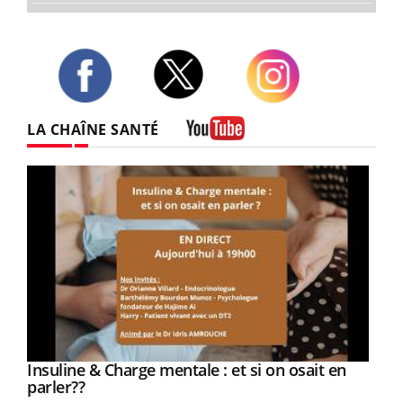
Twitter
Facebook
Instagram
LA CHAÎNE SANTÉ
Youtube
Youtube
Insuline & Charge mentale : et si on osait en
Youtube
Youtube
parler??