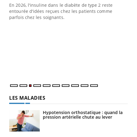
En 2026, l'insuline dans le diabète de type 2 reste
entourée d'idées reçues chez les patients comme
parfois chez les soignants.
Ecz
You
pour
L'ét
Vaca
Nos 
LES MALADIES
Hypotension orthostatique : quand la
pression artérielle chute au lever