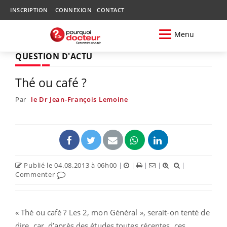
INSCRIPTION
CONNEXION
CONTACT
Menu
QUESTION D'ACTU
Thé ou café ?
Par
le Dr Jean-François Lemoine
Publié le 04.08.2013 à 06h00
|
|
|
|
|
Commenter
« Thé ou café ? Les 2, mon Général », serait-on tenté de
dire, car, d’après des études toutes récentes, ces