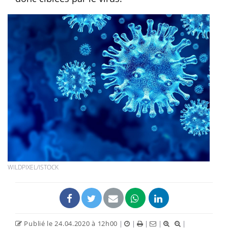
WILDPIXEL/ISTOCK
Publié le 24.04.2020 à 12h00
|
|
|
|
|