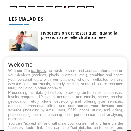
LES MALADIES
Hypotension orthostatique : quand la
pression artérielle chute au lever
Drépanocytose : une déformation des
globules rouges aux conséquences
Welcome
graves
With our 225
partners
, we wish to store and access information on
your devices (cookies, pixels in emails, etc.), combine and share
your personal data with our partners, whether collected on this
website or in our emails, already held by some of us, or obtained
Maladie de Charcot (Sclérose latérale
later, including in other contexts.
amyotrophique)
Processing this data (identifiers, browsing, preferences, purchases,
loyalty programs, IP, postal addresses and emails, phone, precise
geolocation, etc.) allows developing and offering you services,
content, commercial offers and ads across your devices and
screens (including by email, post, SMS, phone, audio, and video),
personalising them, measuring their performance, and analysing
audiences.
You can "accept all" and withdraw your consent at any time via the
"cookies" footer link
. You can also "set detailed preferences" and