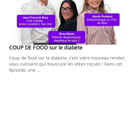
Youtube
cès
COUP DE FOOD sur le diabète
Youtube
Coup de food sur le diabète, c'est votre nouveau rendez-
 en
vous culinaire qui bouscule les idées reçues ! Dans cet
u
épisode, une ...
Qua
You
"Les
trav
DRH 