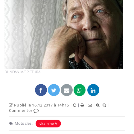
DUNDANIM/EPICTURA
Publié le 16.12.2017 à 14h15
|
|
|
|
|
Commenter
Mots clés :
vitamine A