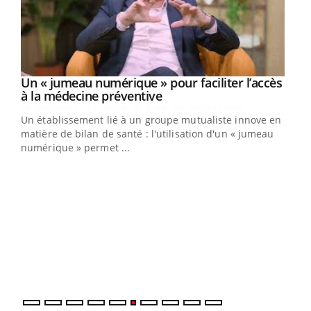
Un « jumeau numérique » pour faciliter l’accès
Youtube
Youtube
à la médecine préventive
Un établissement lié à un groupe mutualiste innove en
e
matière de bilan de santé : l'utilisation d'un « jumeau
numérique » permet ...
COU
You
Coup
vous
épis