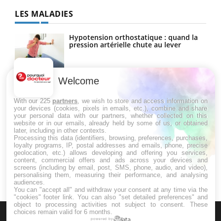
LES MALADIES
Hypotension orthostatique : quand la
pression artérielle chute au lever
Welcome
Drépanocytose : une déformation des
globules rouges aux conséquences
graves
With our 225
partners
, we wish to store and access information on
your devices (cookies, pixels in emails, etc.), combine and share
your personal data with our partners, whether collected on this
website or in our emails, already held by some of us, or obtained
Maladie de Charcot (Sclérose latérale
later, including in other contexts.
amyotrophique)
Processing this data (identifiers, browsing, preferences, purchases,
loyalty programs, IP, postal addresses and emails, phone, precise
geolocation, etc.) allows developing and offering you services,
content, commercial offers and ads across your devices and
screens (including by email, post, SMS, phone, audio, and video),
personalising them, measuring their performance, and analysing
audiences.
You can "accept all" and withdraw your consent at any time via the
"cookies" footer link
. You can also "set detailed preferences" and
object to processing activities not subject to consent. These
choices remain valid for 6 months.
powered by