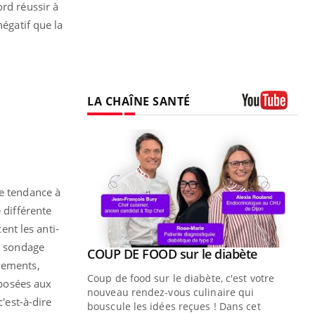
ord réussir à
négatif que la
LA CHAÎNE SANTÉ
Youtube
te tendance à
 différente
ent les anti-
un sondage
Youtube
 diabète
Quand l’entreprise mise sur le bien
Youtube
ènements,
Youtube
être global
e, c'est votre
posées aux
"Les rendez-vous de la santé et de la
naire qui
'est-à-dire
qualité de vie au travail" de Pourquoi
 ! Dans cet