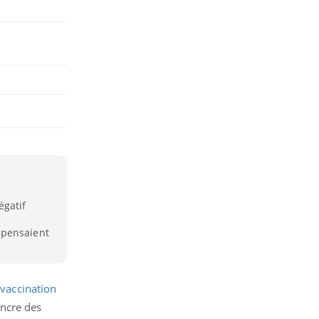
égatif
 pensaient
a
vaccination
ncre des