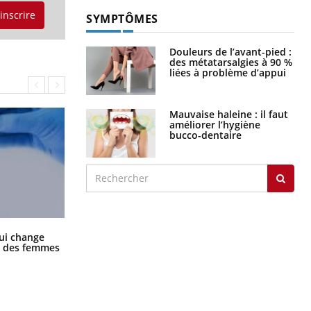
'inscrire
SYMPTÔMES
Douleurs de l’avant-pied :
des métatarsalgies à 90 %
liées à problème d’appui
Mauvaise haleine : il faut
améliorer l’hygiène
bucco-dentaire
La sieste empêche-t-elle de dormir
ui change
la nuit ?
ge des femmes