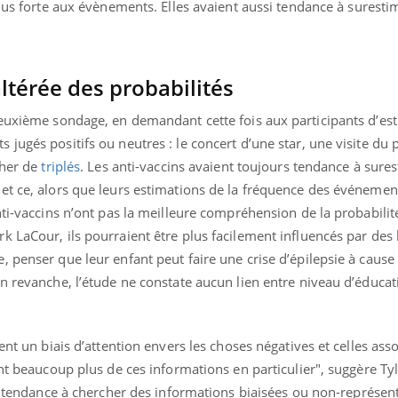
ualiste innove en matière de bilan de
us forte aux évènements. Elles avaient aussi tendance à surestim
épisode, une ...
é : l'utilisation d'un « jumeau
érique » permet ...
térée des probabilités
deuxième sondage, en demandant cette fois aux participants d’es
jugés positifs ou neutres : le concert d’une star, une visite du
cher de
triplés
. Les anti-vaccins avaient toujours tendance à sures
et ce, alors que leurs estimations de la fréquence des événement
nti-vaccins n’ont pas la meilleure compréhension de la probabili
 LaCour, ils pourraient être plus facilement influencés par des 
 penser que leur enfant peut faire une crise d’épilepsie à cause 
n revanche, l’étude ne constate aucun lien entre niveau d’éducat
ent un biais d’attention envers les choses négatives et celles asso
ent beaucoup plus de ces informations en particulier", suggère Tyl
tendance à chercher des informations biaisées ou non-représent