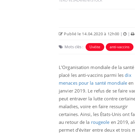
TERO VESALAINEN/ISTOCK
Publié le 14.04.2020 à 12h00
|
|
Mots clés :
Uvéite
anti-vaccins
L’Organisation mondiale de la santé
placé les anti-vaccins parmi les
dix
menaces pour la santé mondiale
en
janvier 2019. Le refus de se faire va
peut entraver la lutte contre certain
maladies, voire en faire ressurgir
certaines. Ainsi, les États-Unis ont fa
au retour de la
rougeole
en 2019, alo
permet d’éviter entre deux et troi