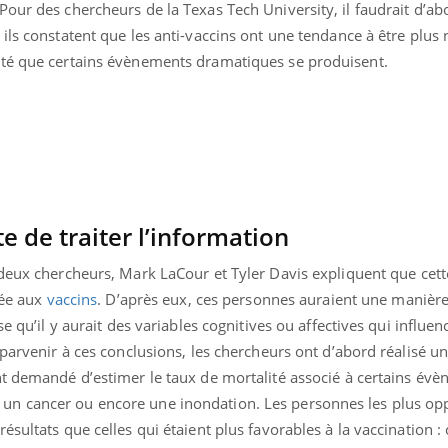
our des chercheurs de la Texas Tech University, il faudrait d’ab
, ils constatent que les anti-vaccins ont une tendance à être plus 
ité que certains évènements dramatiques se produisent.
e de traiter l’information
 deux chercheurs, Mark LaCour et Tyler Davis expliquent que cet
iée aux
vaccins
. D’après eux, ces personnes auraient une manière
e qu’il y aurait des variables cognitives ou affectives qui influenc
 parvenir à ces conclusions, les chercheurs ont d’abord réalisé 
« jumeau numérique » pour
COUP DE FOOD sur le
tube
Youtube
nt demandé d’estimer le taux de mortalité associé à certains év
iliter l’accès à la médecine
Youtube
Coup de food sur le diabèt
ventive
un cancer ou encore une inondation. Les personnes les plus op
nouveau rendez-vous culi
sultats que celles qui étaient plus favorables à la vaccination : c
établissement lié à un groupe
bouscule les idées reçues