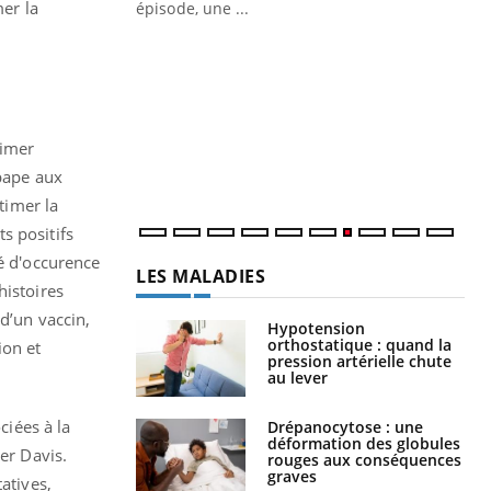
er la
Docteur reçoivent Régis Blugeon, DRH et
directeur ...
Ec
You
quo
Dan
der
timer
com
et é
 pape aux
timer la
s positifs
té d'occurence
LES MALADIES
histoires
d’un vaccin,
Hypotension
orthostatique : quand la
ion et
pression artérielle chute
au lever
ciées à la
Drépanocytose : une
déformation des globules
er Davis.
rouges aux conséquences
graves
atives,