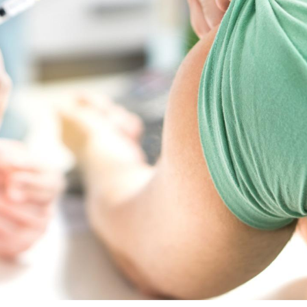
Comment gérer le
Cerveau 
sommeil des enfants en
"madele
vacances ?
enfin ex
Bilan prévention : ce que
Intoléra
les kinés pourront
nouvell
bientôt faire
recomma
HAS
TDAH : quel est ce
Insuffis
traitement autorisé aux
comment
États-Unis ?
préveni