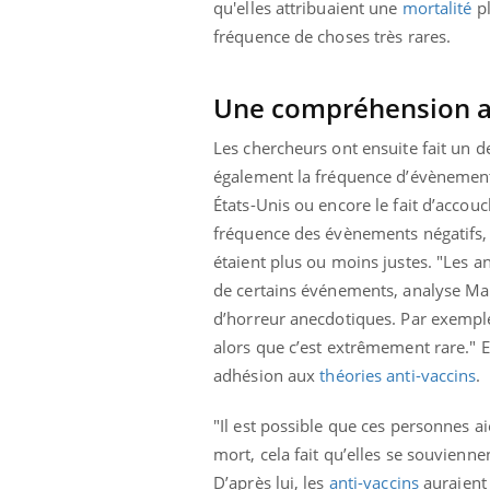
mut
qu'elles attribuaient une
mortalité
pl
air… Nos mains
défis, mais ...
sant
fréquence de choses très rares.
num
Une compréhension al
Les chercheurs ont ensuite fait un 
également la fréquence d’évènements 
États-Unis ou encore le fait d’accou
fréquence des évènements négatifs, 
étaient plus ou moins justes. "Les a
de certains événements, analyse Mark
d’horreur anecdotiques. Par exemple,
alors que c’est extrêmement rare." E
adhésion aux
théories anti-vaccins
.
"Il est possible que ces personnes ai
mort, cela fait qu’elles se souvienn
D’après lui, les
anti-vaccins
auraient 