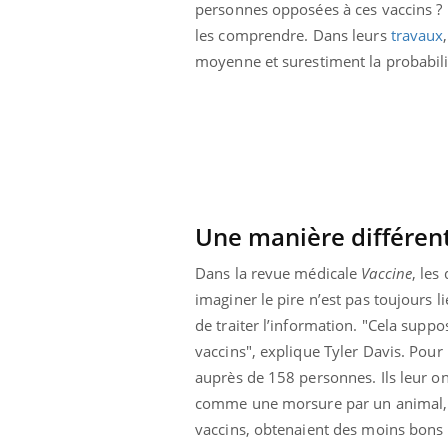
personnes opposées à ces vaccins ? P
les comprendre. Dans leurs
travaux
moyenne et surestiment la probabil
Une manière différent
Dans la revue médicale
Vaccine
, les
imaginer le pire n’est pas toujours l
de traiter l’information. "Cela suppos
vaccins", explique Tyler Davis. Pour
Youtube
 Mains : se
Diabète & Ramadan 2026
Un 
Youtube
You
auprès de 158 personnes. Ils leur o
outube
fac
Le Ramadan approche, et, pour de
pré
comme une morsure par un animal, 
un tout nouveau
nombreuses personnes atteintes de
vaccins, obtenaient des moins bons ré
Un 
lage, piscine,
diabète, c'est une période de questions, de