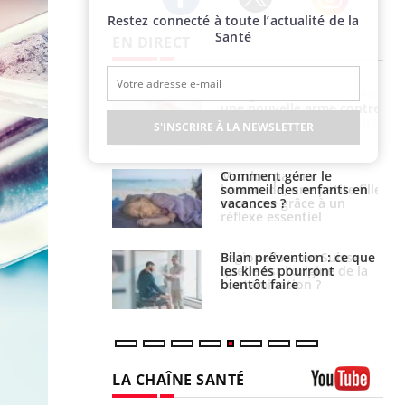
Restez connecté à toute l’actualité de la
Twitter
Facebook
Instagram
Santé
EN DIRECT
par une tique en
Allergies alimentaires :
, elle reste dans
une nouvelle arme contre
 pendant 42 jours
les réactions sévères
S'INSCRIRE À LA NEWSLETTER
par un
Comment gérer le
a, une petite fille
sommeil des enfants en
e grâce à un
vacances ?
essentiel
lose en Suisse :
Bilan prévention : ce que
st l’origine de la
les kinés pourront
nation ?
bientôt faire
LA CHAÎNE SANTÉ
Youtube