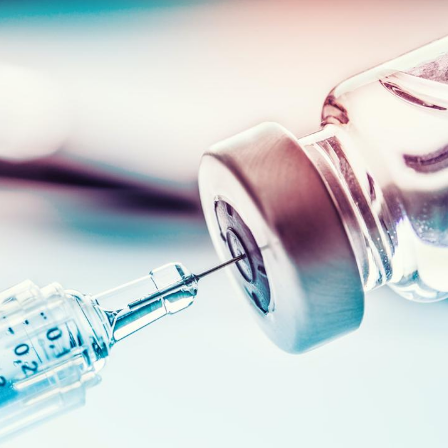
Pourquoi manger moins
Mordue 
de protéines pourrait
vacances
finalement être bénéfique
le coma
Grossesse et chaleur : ce
Mordue 
que dit la science
barracud
secouru
réflexe 
Le smartphone nuit-il à
Légionel
l'apprentissage de la
quelle e
lecture ?
contami