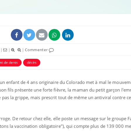
|
|
|
Commenter
uline & Charge mentale : et si on
Eczéma Chronique des
tube
Youtube
Youtube
Y
it en parler??
préparer pour l’été !
nt de dents
décès
026, l'insuline dans le diabète de type 2
L'été arrive… et avec lui,
e entourée d'idées reçues chez les
rythme de vie ! Vacances, 
’un enfant de 4 ans
originaire du Colorado met à mal le mouvem
ients comme parfois chez les soignants.
soleil, activités en plein
sont ...
son fils présente une forte fièvre, la maman du petit garçon l'e
pas la grippe, mais prescrit tout de même un antiviral contre ce
erroge.
De retour chez elle, elle poste un message sur le groupe 
êtons la vaccination obligatoire"), qui compte plus de 139 000 m