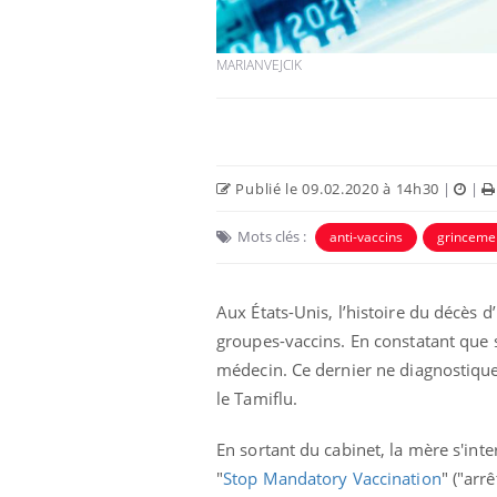
MARIANVEJCIK
Publié le 09.02.2020 à 14h30
|
|
 Mains :
Carence en fer : comprendre pour
Ins
Youtube
You
Youtube
Youtube
prévenir
osa
Mots clés :
anti-vaccins
grinceme
aciles à aborder...
Fatigue, irritabilité, brouillard mental ou
En 2
poser des
même alopécie… Les symptômes de la
rest
Aux États-Unis, l’histoire du décès d
'un proche c'est
carence en fer sont multiples ce qui la rend
pat
...
groupes-vaccins. En constatant que 
médecin. Ce dernier ne diagnostique 
le Tamiflu.
En sortant du cabinet, la mère s'int
"
Stop Mandatory Vaccination
" ("arr