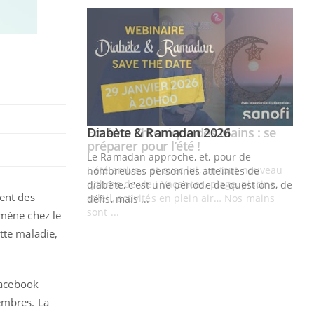
Youtube
 Mains : se
Diabète & Ramadan 2026
Youtube
outube
Le Ramadan approche, et, pour de
 un tout nouveau
nombreuses personnes atteintes de
plage, piscine,
diabète, c'est une période de questions, de
ent des
 air… Nos mains
défis, mais ...
mmène chez le
Un
You
tte maladie,
fac
pr
Un 
Facebook
mut
embres. La
san