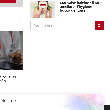
Mauvaise haleine : il faut
améliorer l’hygiène
bucco-dentaire
Pourquoi votre ventre gâche-t-il les
é tous les
premiers jours de vos vacances ?
nfin ?
elcome