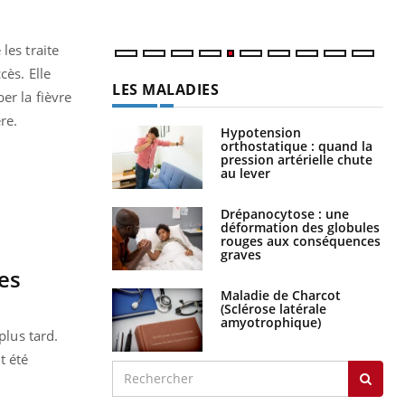
num
les traite
ccès.
Elle
LES MALADIES
er la fièvre
ère.
Hypotension
orthostatique : quand la
pression artérielle chute
au lever
Drépanocytose : une
déformation des globules
rouges aux conséquences
graves
es
Maladie de Charcot
(Sclérose latérale
amyotrophique)
plus tard.
t été