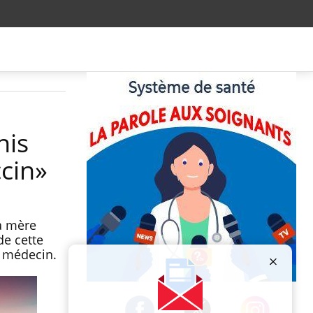
nis
cin»
Sa mère
de cette
e médecin.
Publicité