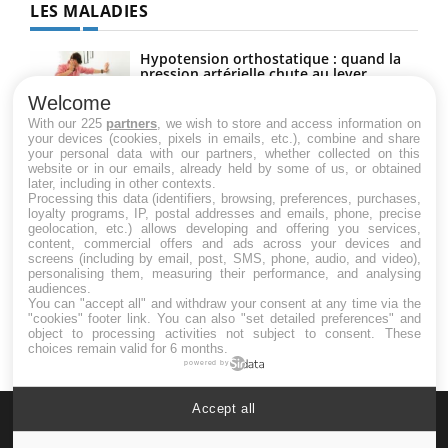
LES MALADIES
Hypotension orthostatique : quand la
pression artérielle chute au lever
Welcome
With our 225
partners
, we wish to store and access information on
your devices (cookies, pixels in emails, etc.), combine and share
Drépanocytose : une déformation des
your personal data with our partners, whether collected on this
globules rouges aux conséquences
website or in our emails, already held by some of us, or obtained
graves
later, including in other contexts.
Processing this data (identifiers, browsing, preferences, purchases,
loyalty programs, IP, postal addresses and emails, phone, precise
geolocation, etc.) allows developing and offering you services,
Maladie de Charcot (Sclérose latérale
content, commercial offers and ads across your devices and
amyotrophique)
screens (including by email, post, SMS, phone, audio, and video),
personalising them, measuring their performance, and analysing
audiences.
You can "accept all" and withdraw your consent at any time via the
"cookies" footer link
. You can also "set detailed preferences" and
object to processing activities not subject to consent. These
choices remain valid for 6 months.
powered by
Accept all