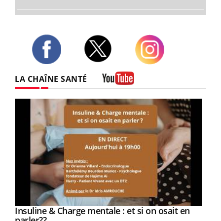
Twitter
Facebook
Instagram
LA CHAÎNE SANTÉ
Youtube
Youtube
Insuline & Charge mentale : et si on osait en
Youtube
Youtube
parler??