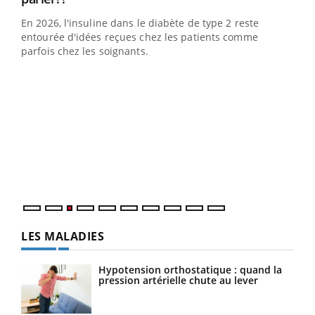
En 2026, l'insuline dans le diabète de type 2 reste
entourée d'idées reçues chez les patients comme
parfois chez les soignants.
Ecz
You
pour
L'ét
Vaca
Nos 
LES MALADIES
Hypotension orthostatique : quand la
pression artérielle chute au lever