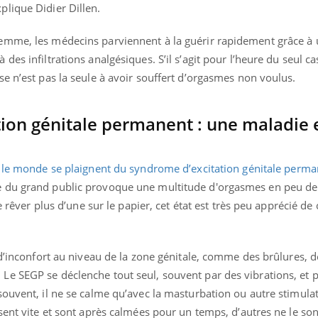
il, activités en plein air… Nos mains
défis, mais ...
plique Didier Dillen.
 ...
emme, les médecins parviennent à la guérir rapidement grâce à 
es infiltrations analgésiques. S’il s’agit pour l’heure du seul ca
e n’est pas la seule à avoir souffert d’orgasmes non voulus.
tion génitale permanent : une maladie
 le monde se plaignent du syndrome d’excitation génitale perm
 du grand public provoque une multitude d'orgasmes en peu de
e rêver plus d’une sur le papier, cet état est très peu apprécié de c
 d’inconfort au niveau de la zone génitale, comme des brûlures, d
e SEGP se déclenche tout seul, souvent par des vibrations, et
ouvent, il ne se calme qu’avec la masturbation ou autre stimulat
ssent vite et sont après calmées pour un temps, d’autres ne le s