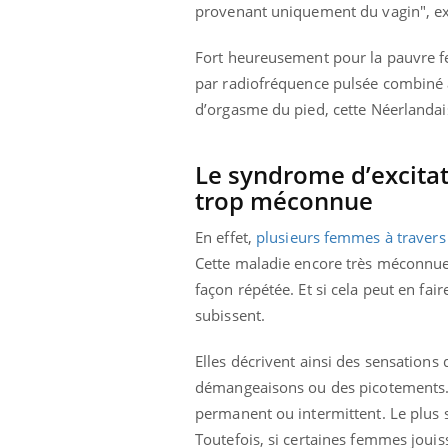
les ce qui la rend
patients comme parfois chez les soignants.
sole
provenant uniquement du vagin", ex
sont
Fort heureusement pour la pauvre f
par radiofréquence pulsée combiné à d
d’orgasme du pied, cette Néerlandais
Le syndrome d’excita
trop méconnue
En effet,
plusieurs femmes à travers
Cette maladie encore très méconnue
façon répétée. Et si cela peut en fair
subissent.
Elles décrivent ainsi des sensations
démangeaisons ou des picotements. L
permanent ou intermittent. Le plus s
Toutefois, si certaines femmes joui