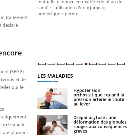
mutualiste innove en matière de bilan de
santé : l'utilisation d'un « jumeau
CO
You
numérique » permet ...
un traitement
Cou
s déclaré
nou
bou
épi
 encore
anent
(SEGP).
LES MALADIES
 temps et de
elles qui le
Hypotension
orthostatique : quand la
pression artérielle chute
au lever
es
 pratiquement
Drépanocytose : une
déformation des globules
ion sexuelle.
rouges aux conséquences
graves
ont absolument