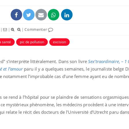
|
|
|
Commenter
a santé
pic de pollution
excision
" s’interprète littéralement. Dans son livre
Sex’traordinaire
,
– 1 
té et l’amour
paru il y a quelques semaines, le journaliste belge Di
orte notamment l’improbable cas d’une femme ayant eu de nomb
 se rend à l’hôpital pour se plaindre de sensations orgasmiques
 ce mystérieux phénomène, les médecins procèdent à une inter
ui relate le récit des docteurs de l’Université d’Utrecht paru da