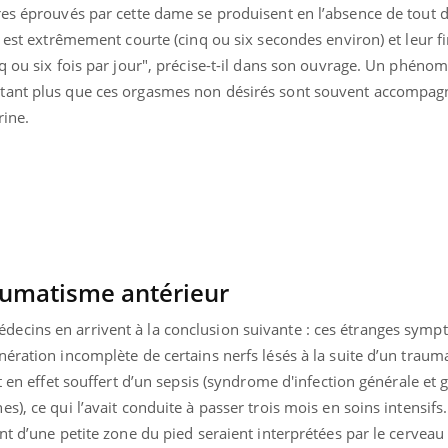
res éprouvés par cette dame se produisent en l’absence de tout d
e est extrêmement courte (cinq ou six secondes environ) et leur f
q ou six fois par jour", précise-t-il dans son ouvrage. Un phéno
tant plus que ces orgasmes non désirés sont souvent accompag
urine.
aumatisme antérieur
ecins en arrivent à la conclusion suivante : ces étranges sym
ération incomplète de certains nerfs lésés à la suite d’un trau
éma Chronique des Mains : se
Diabète & Ramadan 
tube
Youtube
Youtube
parer pour l’été !
t en effet souffert d’un sepsis (syndrome d'infection générale et 
Le Ramadan approche, et,
), ce qui l’avait conduite à passer trois mois en soins intensifs.
é arrive… et avec lui, un tout nouveau
nombreuses personnes at
ant d’une petite zone du pied seraient interprétées par le cerve
me de vie ! Vacances, plage, piscine,
diabète, c'est une périod