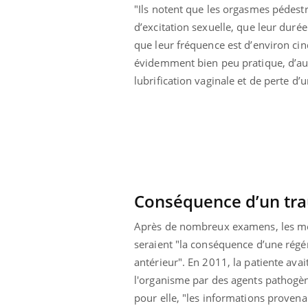
"Ils notent que les orgasmes pédest
d’excitation sexuelle, que leur duré
que leur fréquence est d’environ cin
évidemment bien peu pratique, d’au
lubrification vaginale et de perte d’
Conséquence d’un tr
Après de nombreux examens, les méd
seraient "la conséquence d’une régén
prendre pour
Insuline & Charge mentale : et si on
Ecz
Youtube
You
Youtube
osait en parler??
pré
antérieur". En 2011, la patiente avai
l'organisme par des agents pathogènes
llard mental ou
En 2026, l'insuline dans le diabète de type 2
L'ét
pour elle, "les informations proven
tômes de la
reste entourée d'idées reçues chez les
ryth