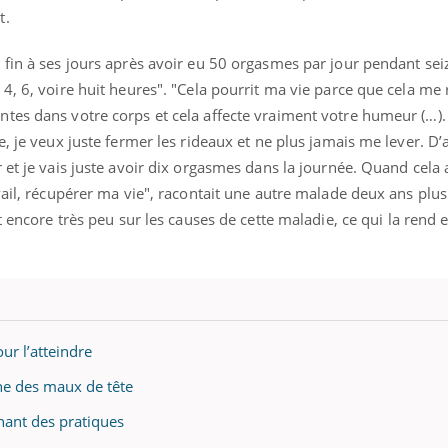
t.
fin à ses jours après avoir eu 50 orgasmes par jour pendant seiz
4, 6, voire huit heures". "Cela pourrit ma vie parce que cela me r
tes dans votre corps et cela affecte vraiment votre humeur (…).
, je veux juste fermer les rideaux et ne plus jamais me lever. D’a
 et je vais juste avoir dix orgasmes dans la journée. Quand cela 
vail, récupérer ma vie", racontait une autre malade deux ans plu
ait encore très peu sur les causes de cette maladie, ce qui la ren
ur l’atteindre
ne des maux de tête
nant des pratiques