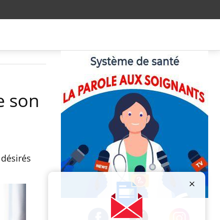
e son
 désirés
Publicité