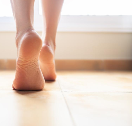
La sieste empêche-t-elle
Fortes c
de dormir la nuit ?
pourquo
noyade g
VIH : la fin du comprimé
Le Viagr
tous les jours se profile-t-
freiner 
elle enfin ?
cancer ?
Pourquoi votre ventre
Pourquo
gâche-t-il les premiers
de prot
jours de vos vacances ?
finalem