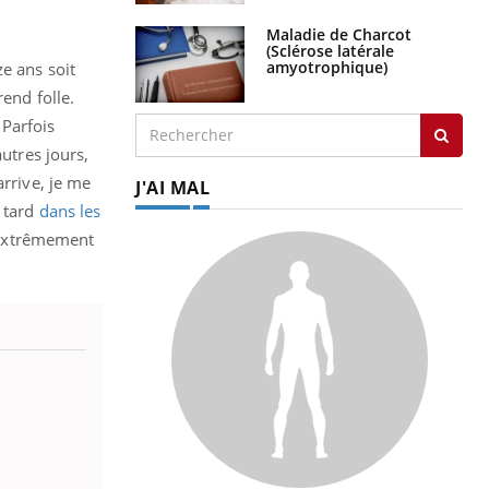
Maladie de Charcot
(Sclérose latérale
amyotrophique)
e ans soit
end folle.
 Parfois
utres jours,
arrive, je me
J'AI MAL
s tard
dans les
d extrêmement