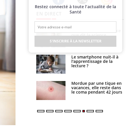
Restez connecté à toute l’actualité de la
Twitter
Facebook
Instagram
Santé
EN DIRECT
haleurs :
Grossesse et chaleur : ce
i le risque de
que dit la science
rimpe-t-il ?
S'INSCRIRE À LA NEWSLETTER
a pourrait-il
Le smartphone nuit-il à
la propagation du
l'apprentissage de la
lecture ?
i manger moins
Mordue par une tique en
éines pourrait
vacances, elle reste dans
ent être bénéfique
le coma pendant 42 jours