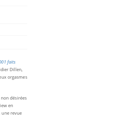
001 faits
dier Dillen,
reux orgasmes
 non désirées
view en
ns une revue