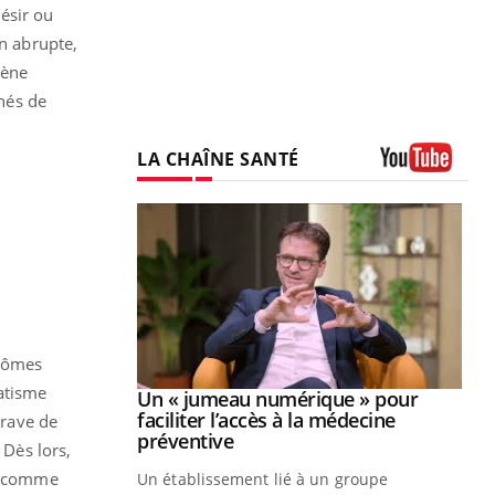
ésir ou
in abrupte,
mène
nés de
LA CHAÎNE SANTÉ
Youtube
ptômes
matisme
Youtube
2026
Un « jumeau numérique » pour
Youtube
faciliter l’accès à la médecine
grave de
 pour de
Youtube
préventive
 Dès lors,
teintes de
au comme
Un établissement lié à un groupe
e de questions, de