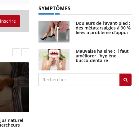
SYMPTÔMES
'inscrire
Douleurs de l’avant-pied :
des métatarsalgies à 90 %
liées à problème d’appui
Mauvaise haleine : il faut
améliorer l’hygiène
bucco-dentaire
Comment oublier les écrans en
 jus naturel
vacances ?
chercheurs