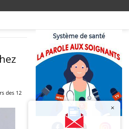
chez
rs des 12
.
Publicité