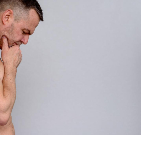
Pourquoi manger moins
Mordue 
de protéines pourrait
vacances
finalement être bénéfique
le coma
Grossesse et chaleur : ce
Mordue 
que dit la science
barracud
secouru
réflexe 
Le smartphone nuit-il à
Légionel
l'apprentissage de la
quelle e
lecture ?
contami