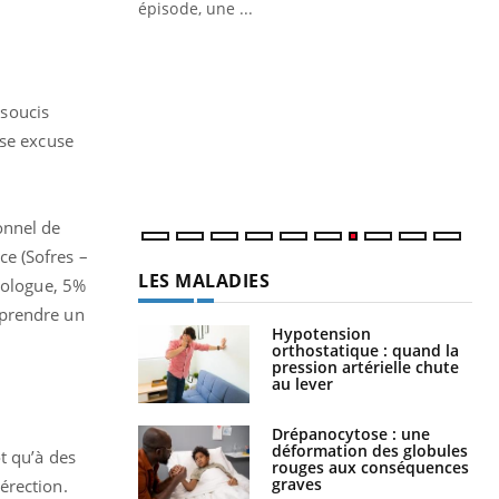
ière de bilan de
épisode, une ...
« jumeau
Qu
You
êtr
"Le
soucis
qua
sse excuse
Doc
dir
onnel de
ce (Sofres –
LES MALADIES
rologue, 5%
 prendre un
Hypotension
orthostatique : quand la
pression artérielle chute
au lever
Drépanocytose : une
déformation des globules
t qu’à des
rouges aux conséquences
graves
érection.