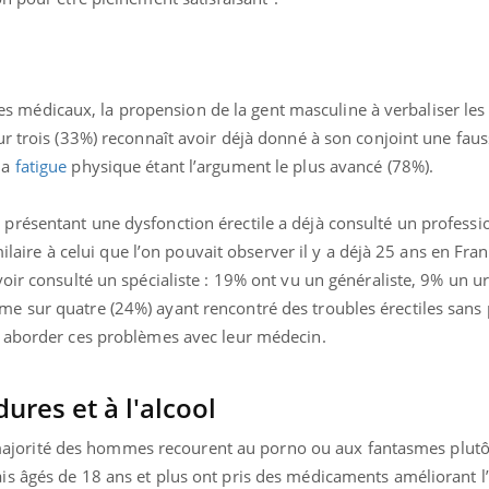
mutualiste innove en mat
s, mais ...
santé : l'utilisation d'un 
numérique » permet ...
édicaux, la propension de la gent masculine à verbaliser les 
ur trois (33%) reconnaît avoir déjà donné à son conjoint une fau
la
fatigue
physique étant l’argument le plus avancé (78%).
résentant une dysfonction érectile a déjà consulté un professi
milaire à celui que l’on pouvait observer il y a déjà 25 ans en Fran
oir consulté un spécialiste : 19% ont vu un généraliste, 9% un u
e sur quatre (24%) ayant rencontré des troubles érectiles sans
à aborder ces problèmes avec leur médecin.
ures et à l'alcool
la majorité des hommes recourent au porno ou aux fantasmes plutô
s âgés de 18 ans et plus ont pris des médicaments améliorant l’