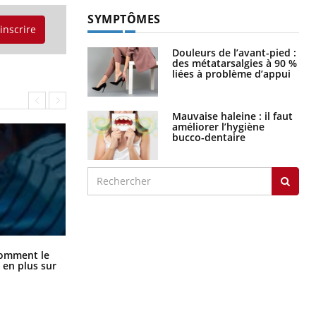
SYMPTÔMES
'inscrire
Douleurs de l’avant-pied :
des métatarsalgies à 90 %
liées à problème d’appui
Mauvaise haleine : il faut
améliorer l’hygiène
bucco-dentaire
Cancer colorectal : une stratégie
comment le
simple aurait changé la donne au
 en plus sur
Pays basque