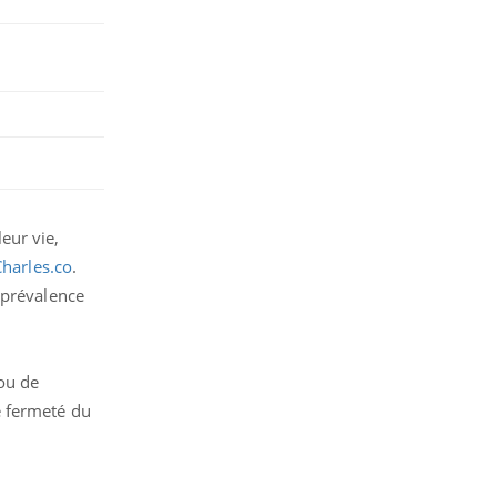
eur vie,
Charles.co
.
 prévalence
ou de
e fermeté du