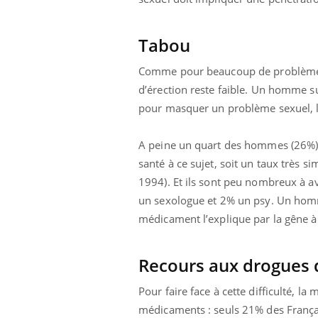
ez les soignants.
soleil, activités en plein air… Nos mains
défi
sont ...
Tabou
Comme pour beaucoup de problèmes m
d’érection reste faible. Un homme s
pour masquer un problème sexuel, 
A peine un quart des hommes (26%) p
santé à ce sujet, soit un taux très si
1994). Et ils sont peu nombreux à av
un sexologue et 2% un psy. Un homm
médicament l’explique par la gêne 
Recours aux drogues d
Pour faire face à cette difficulté, 
médicaments : seuls 21% des Françai