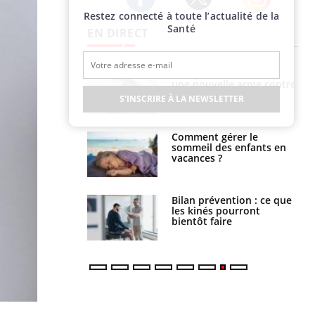
Restez connecté à toute l’actualité de la
Twitter
Facebook
Instagram
Santé
EN DIRECT
par une tique en
Allergies alimentaires :
, elle reste dans
une nouvelle arme contre
 pendant 42 jours
les réactions sévères
S'INSCRIRE À LA NEWSLETTER
par un
Comment gérer le
a, une petite fille
sommeil des enfants en
e grâce à un
vacances ?
essentiel
lose en Suisse :
Bilan prévention : ce que
st l’origine de la
les kinés pourront
nation ?
bientôt faire