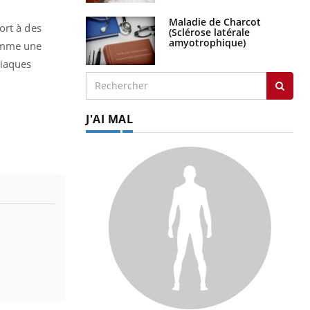
Maladie de Charcot
ort à des
(Sclérose latérale
amyotrophique)
omme une
siaques
J'AI MAL