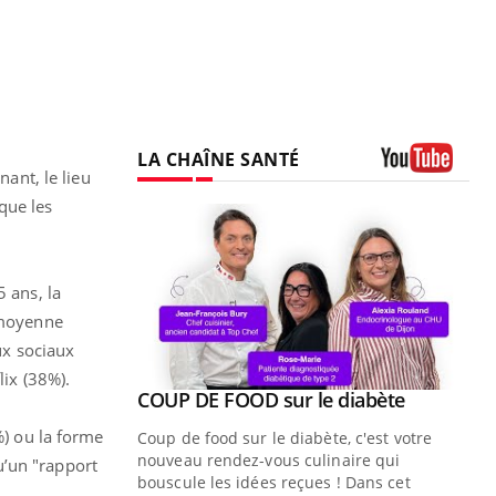
LA CHAÎNE SANTÉ
nant, le lieu
Youtube
que les
 ans, la
a moyenne
ux sociaux
lix (38%).
Youtube
ue » pour
COUP DE FOOD sur le diabète
Youtube
médecine
%) ou la forme
Coup de food sur le diabète, c'est votre
nouveau rendez-vous culinaire qui
u’un "rapport
n groupe
bouscule les idées reçues ! Dans cet