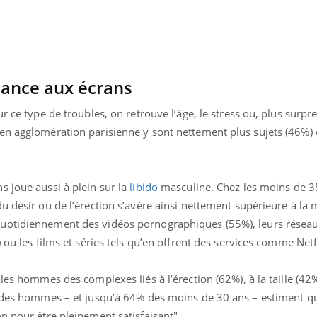
dance aux écrans
r ce type de troubles, on retrouve l’âge, le stress ou, plus surpre
en agglomération parisienne y sont nettement plus sujets (46%) 
s joue aussi à plein sur la
libido
masculine. Chez les moins de 35
u désir ou de l’érection s’avère ainsi nettement supérieure à l
uotidiennement des vidéos pornographiques (55%), leurs résea
 ou les films et séries tels qu’en offrent des services comme Netf
Youtube
bète & Ramadan 2026
Un « jumeau numériq
tube
Youtube
faciliter l’accès à la 
 les hommes des complexes liés à l’érection (62%), à la taille (42
Ramadan approche, et, pour de
Youtube
préventive
breuses personnes atteintes de
% des hommes – et jusqu’à 64% des moins de 30 ans – estiment q
Un établissement lié à u
ète, c'est une période de questions, de
n pour être pleinement satisfaisant".