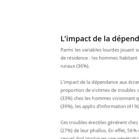
L’impact de la dépen
Parmi les variables lourdes jouant su
de résidence : les hommes habitant 
ruraux (36%).
L’impact de la dépendance aux écran
proportion de victimes de troubles d
(33%) chez les hommes visionnant q
(39%), les applis d’information (41%)
ale : et si on
Eczéma Chronique des Mains : se
Dia
Youtube
You
ube
Youtube
préparer pour l’été !
Ces troubles érectiles génèrent chez
Le 
 diabète de type 2
L'été arrive… et avec lui, un tout nouveau
nom
(27%) de leur phallus. En effet, 56
ues chez les
rythme de vie ! Vacances, plage, piscine,
diab
sexuel doit impliquer une pénétratio