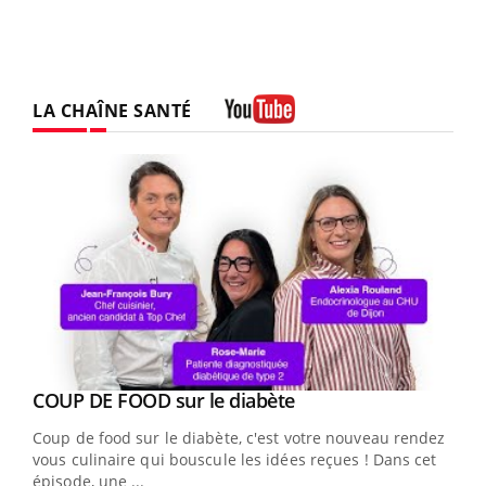
LA CHAÎNE SANTÉ
Youtube
Youtube
cès
COUP DE FOOD sur le diabète
Youtube
Coup de food sur le diabète, c'est votre nouveau rendez-
 en
vous culinaire qui bouscule les idées reçues ! Dans cet
u
épisode, une ...