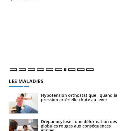
Qua
You
"Les
trav
DRH 
LES MALADIES
Hypotension orthostatique : quand la
pression artérielle chute au lever
Drépanocytose : une déformation des
globules rouges aux conséquences
graves