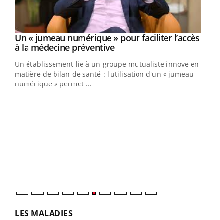
Un « jumeau numérique » pour faciliter l’accès
Youtube
Youtube
à la médecine préventive
Un établissement lié à un groupe mutualiste innove en
e
matière de bilan de santé : l'utilisation d'un « jumeau
numérique » permet ...
COU
You
Coup
vous
épis
LES MALADIES