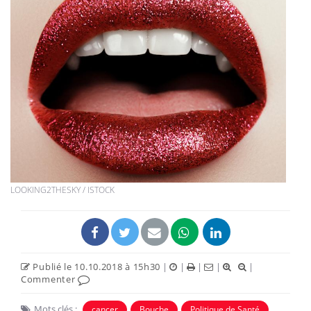
LOOKING2THESKY / ISTOCK
Publié le 10.10.2018 à 15h30
|
|
|
|
|
Commenter
Mots clés :
cancer
Bouche
Politique de Santé