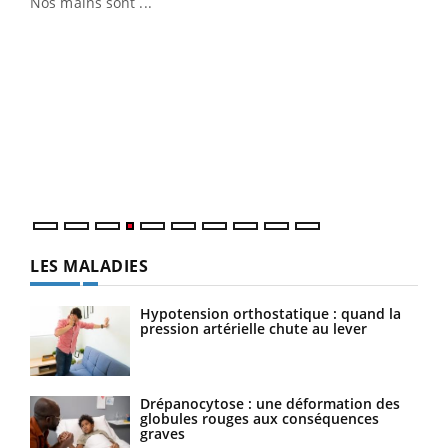
Nos mains sont ...
Dia
You
Le 
pers
ques
LES MALADIES
Hypotension orthostatique : quand la
pression artérielle chute au lever
Drépanocytose : une déformation des
globules rouges aux conséquences
graves