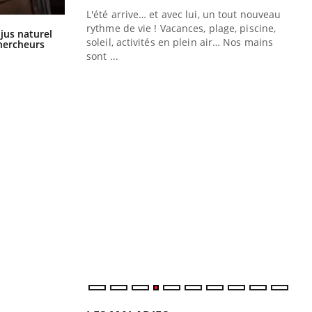
e diabète de type 2
L'été arrive… et avec lui, un tout nouveau
çues chez les
rythme de vie ! Vacances, plage, piscine,
Comment oublier les écrans en
 jus naturel
vacances ?
ez les soignants.
soleil, activités en plein air… Nos mains
chercheurs
sont ...
Di
You
Le 
nom
dia
défi