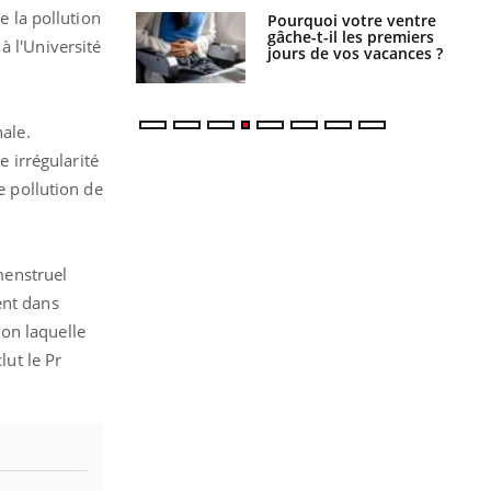
e la pollution
alovirus : ce qui
Pourquoi votre ventre
ans la prise en
gâche-t-il les premiers
à l'Université
des femmes
jours de vos vacances ?
es
nale.
e irrégularité
e pollution de
 menstruel
ent dans
lon laquelle
lut le Pr