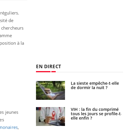
réguliers.
sité de
s chercheurs
gramme
position à la
EN DIRECT
unya, dengue,
La sieste empêche-t-elle
e : que se passe-
de dormir la nuit ?
s le sud de la
icaments GLP-1
VIH : la fin du comprimé
des jeunes
t-ils aussi les os
tous les jours se profile-t-
elle enfin ?
es
lmonaires
,