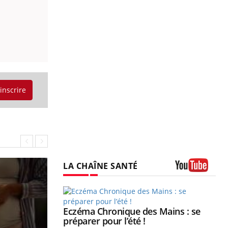
'inscrire
LA CHAÎNE SANTÉ
Youtube
ale : et si on
Eczéma Chronique des Mains : se
Youtube
ube
Youtube
préparer pour l’été !