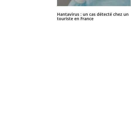
Il y a des sujets qui sont faciles à aborder...
Fati
d'autres non ! D'un côté, poser des
mêm
Hantavirus : un cas détecté chez un
questions sur la maladie d'un proche c'est
care
touriste en France
montrer ...
...