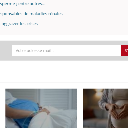
u sperme ; entre autres…
 responsables de maladies rénales
 aggraver les crises
S
S
ence en fer : comprendre pour
Insuline & Charge ment
tube
Youtube
Youtube
Yout
venir
osait en parler??