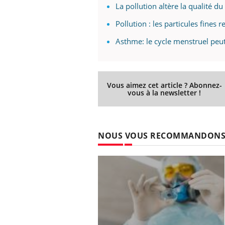
La pollution altère la qualité d
Pollution : les particules fines
Asthme: le cycle menstruel peut
Vous aimez cet article ? Abonnez-
vous à la newsletter !
NOUS VOUS RECOMMANDON
Eczéma Chronique des Mains :
Car
Youtube
You
Youtube
expliquer ma maladie
pré