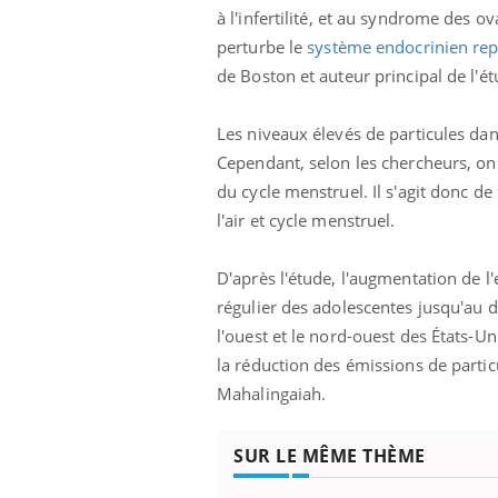
à
l'infertilité, et au syndrome des o
Grossesse à risque : ce jus
naturel attire l'attention
perturbe le
système endocrinien re
des chercheurs
de Boston et auteur principal de l'é
Les niveaux élevés de particules dans
Cependant, selon les chercheurs, on ig
du cycle menstruel. Il s'agit donc de
l'air et cycle menstruel.
D'après l'étude, l'augmentation de l'
régulier des adolescentes jusqu'au 
l'ouest et le nord-ouest des États-Un
la réduction des émissions de partic
Mahalingaiah.
SUR LE MÊME THÈME