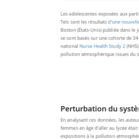
Les adolescentes exposées aux partic
Tels sont les résultats
d'une nouvell
Boston (États-Unis) publiée dans le 
se sont basés sur une cohorte de 3
national
Nurse Health Study 2
(NHS).
pollution atmosphérique issues du sy
Hantavirus : un cas
détecté chez un touriste
en France
Perturbation du syst
Mortalité infantile : un
En analysant ces données, les auteurs
rapport s’interroge sur
son taux élevé en France
femmes en âge d'aller au lycée était 
expositions à la pollution atmosphé