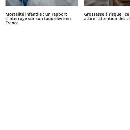
gue, irritabilité, brouillard mental ou
En 2026, l'insuline dans l
e alopécie… Les symptômes de la
reste entourée d'idées re
Mortalité infantile : un rapport
Grossesse à risque : ce
nce en fer sont multiples ce qui la rend
patients comme parfois ch
s’interroge sur son taux élevé en
attire l'attention des 
France