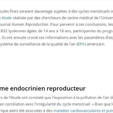
ules fines seraient davantage sujettes à des cycles menstruels ir
e étude
réalisée par des chercheurs de centre médical de l'Univer
journal
Human Reproduction.
Pour parvenir à ces conclusions, le
4.832 lycéennes âgées de 14 ans à 18 ans, participantes du pro
 Ils ont ensuite croisé ces informations avec les paramètres d'ex
stème de surveillance de la qualité de l'air (
EPA
) américain.
Comment oublier les
Chikung
écrans en vacances ?
West Nil
t-il dan
France ?
ème endocrinien reproducteur
Toujours connectés :
Les méd
 de l'étude ont constaté que l'exposition à la pollution de l'air 
comment le travail
protègen
empiète de plus en plus
?
en corrélation avec l'irrégularité du cycle menstruel.
«
Bien que l
sur nos soirées
rique aient été associées à des
maladies cardiovasculaires et pu