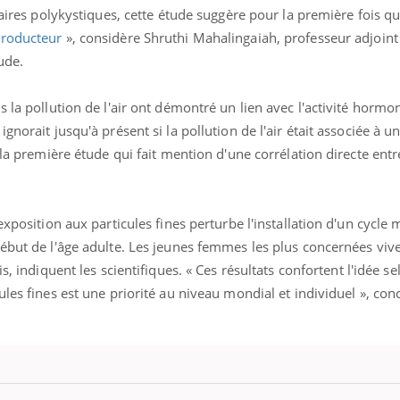
vaires polykystiques,
cette étude suggère pour la première fois qu
Cancer colorectal : une
Cytomég
stratégie simple aurait
change d
producteur
»,
considère Shruthi Mahalingaiah, professeur adjoint 
changé la donne au Pays
charge 
basque
enceint
tude.
 la pollution de l'air ont démontré un lien avec l'activité hormo
norait jusqu'à présent si la pollution de l'air était associée à un
 la première étude qui fait mention d'une corrélation directe entr
exposition aux particules fines perturbe l'installation d'un cycle
début de l'âge adulte. Les jeunes femmes les plus concernées viv
is, indiquent les scientifiques.
« Ces résultats confortent l'idée se
ules fines est une priorité au niveau mondial et individuel
»
, conc