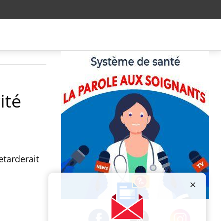
ité
etarderait
Publicité