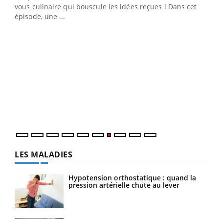
 en
vous culinaire qui bouscule les idées reçues ! Dans cet
u
épisode, une ...
Qua
You
"Les
trav
DRH 
LES MALADIES
Hypotension orthostatique : quand la
pression artérielle chute au lever