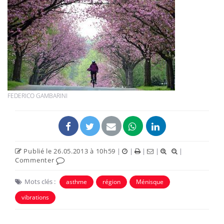
FEDERICO GAMBARINI
Publié le 26.05.2013 à 10h59
|
|
|
|
|
Commenter
Mots clés :
asthme
région
Ménisque
vibrations