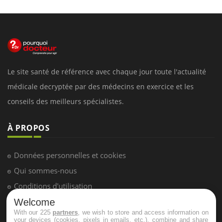
Le site santé de référence avec chaque jour toute l'actualité
médicale decryptée par des médecins en exercice et les
conseils des meilleurs spécialistes.
À PROPOS
Données personnelles et cookies
Qui sommes-nous
Conditions d'utilisation
Plan du site
Welcome
With our 225
partners
, we wish to store and access information on
Mentions Légales
your devices (cookies, pixels in emails, etc.), combine and share