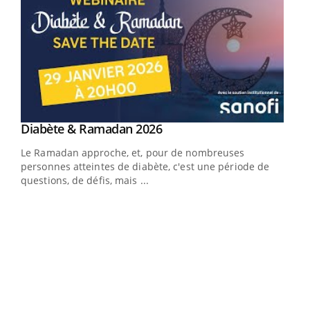
Youtube
Diabète & Ramadan 2026
Youtube
Le Ramadan approche, et, pour de nombreuses
vie !
personnes atteintes de diabète, c'est une période de
…
questions, de défis, mais ...
Un 
You
à l
Un é
mati