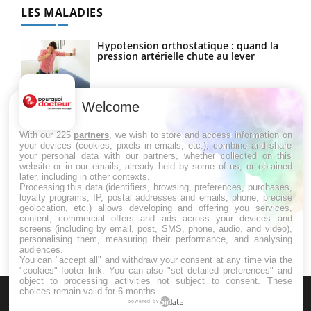
LES MALADIES
Hypotension orthostatique : quand la
pression artérielle chute au lever
Welcome
Drépanocytose : une déformation des
globules rouges aux conséquences
graves
With our 225
partners
, we wish to store and access information on
your devices (cookies, pixels in emails, etc.), combine and share
your personal data with our partners, whether collected on this
website or in our emails, already held by some of us, or obtained
Maladie de Charcot (Sclérose latérale
later, including in other contexts.
amyotrophique)
Processing this data (identifiers, browsing, preferences, purchases,
loyalty programs, IP, postal addresses and emails, phone, precise
geolocation, etc.) allows developing and offering you services,
content, commercial offers and ads across your devices and
screens (including by email, post, SMS, phone, audio, and video),
personalising them, measuring their performance, and analysing
audiences.
You can "accept all" and withdraw your consent at any time via the
"cookies" footer link
. You can also "set detailed preferences" and
object to processing activities not subject to consent. These
choices remain valid for 6 months.
powered by