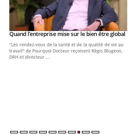
Yout
Quand l’entreprise mise sur le bien être global
Youtube
"Les rendez-vous de la santé et de la qualité de vie au
travail" de Pourquoi Docteur reçoivent Régis Blugeon,
DRH et directeur ...
Eczéma chronique des mains : au quotidien
Ecz
Youtube
You
Youtube
(3/3)
(2/3
Dans cette vidéo, le Dr Inès Zaraa, dermatologue à Paris,
Une 
vous explique comment protéger vos mains au
une 
quotidien et éviter les ...
une i