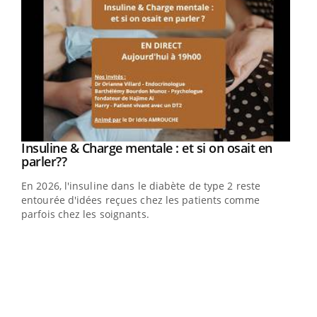
Youtube
Insuline & Charge mentale : et si on osait en
Youtube
Youtube
parler??
En 2026, l'insuline dans le diabète de type 2 reste
entourée d'idées reçues chez les patients comme
parfois chez les soignants.
Ecz
You
pour
L'ét