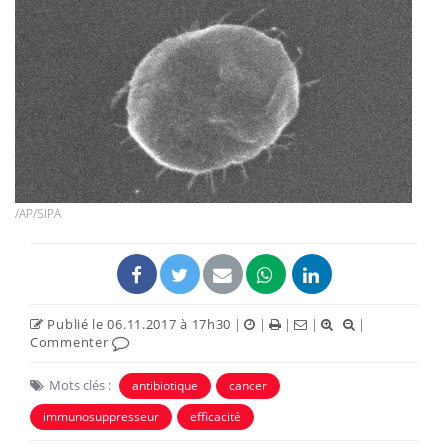
/AP/SIPA
Publié le 06.11.2017 à 17h30
|
|
|
|
|
Commenter
Mots clés :
antibiotique
cancer
immunosuppresseur
efficacité