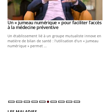
Un « jumeau numérique » pour faciliter l’accès
Youtube
Youtube
à la médecine préventive
Un établissement lié à un groupe mutualiste innove en
e
matière de bilan de santé : l'utilisation d'un « jumeau
numérique » permet ...
COU
You
Coup
vous
épis
LES MALADIES