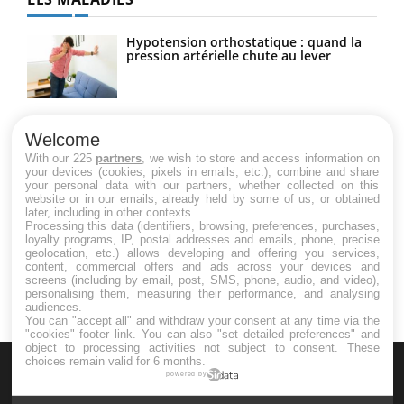
Hypotension orthostatique : quand la
pression artérielle chute au lever
Drépanocytose : une déformation des
globules rouges aux conséquences
Welcome
graves
With our 225
partners
, we wish to store and access information on
your devices (cookies, pixels in emails, etc.), combine and share
your personal data with our partners, whether collected on this
website or in our emails, already held by some of us, or obtained
Maladie de Charcot (Sclérose latérale
later, including in other contexts.
amyotrophique)
Processing this data (identifiers, browsing, preferences, purchases,
loyalty programs, IP, postal addresses and emails, phone, precise
geolocation, etc.) allows developing and offering you services,
content, commercial offers and ads across your devices and
screens (including by email, post, SMS, phone, audio, and video),
personalising them, measuring their performance, and analysing
audiences.
You can "accept all" and withdraw your consent at any time via the
"cookies" footer link
. You can also "set detailed preferences" and
object to processing activities not subject to consent. These
choices remain valid for 6 months.
powered by