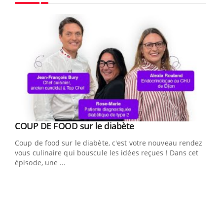
Youtube
Youtube
cès
COUP DE FOOD sur le diabète
Youtube
Coup de food sur le diabète, c'est votre nouveau rendez-
 en
vous culinaire qui bouscule les idées reçues ! Dans cet
u
épisode, une ...
Qua
You