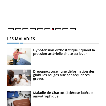
"Les
trav
DRH 
LES MALADIES
Hypotension orthostatique : quand la
pression artérielle chute au lever
Drépanocytose : une déformation des
globules rouges aux conséquences
graves
Maladie de Charcot (Sclérose latérale
amyotrophique)