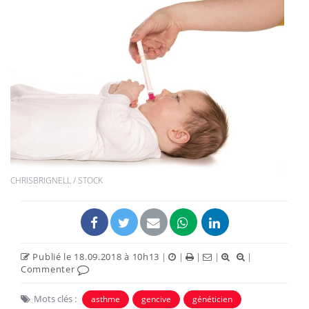
CHRISBRIGNELL / STOCK
Publié le 18.09.2018 à 10h13
|
|
|
|
|
Commenter
Mots clés :
asthme
gencive
généticien