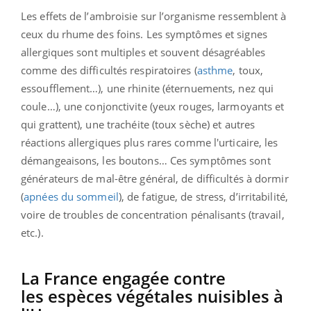
Les effets de l’ambroisie sur l’organisme ressemblent à
ceux du rhume des foins. Les symptômes et signes
allergiques sont multiples et souvent désagréables
comme des d
ifficultés respiratoires (
asthme
,
toux,
essoufflement…), une r
hinite (éternuements, nez qui
coule…), une c
onjonctivite (yeux rouges, larmoyants et
qui grattent), une t
rachéite (toux sèche) et a
utres
réactions allergiques plus rares comme l'urticaire, les
démangeaisons, les boutons…
Ces symptômes sont
générateurs de mal-être général, de difficultés à dormir
(
apnées du sommeil
), de fatigue, de stress, d’irritabilité,
voire de troubles de concentration pénalisants (travail,
etc.).
La France engagée contre
les espèces végétales nuisibles à