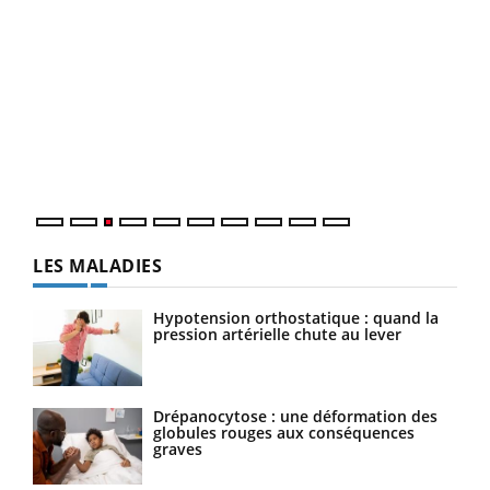
Ecz
You
pour
L'ét
Vaca
Nos 
LES MALADIES
Hypotension orthostatique : quand la
pression artérielle chute au lever
Drépanocytose : une déformation des
globules rouges aux conséquences
graves