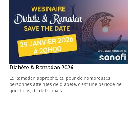
Youtube
Diabète & Ramadan 2026
Youtube
Le Ramadan approche, et, pour de nombreuses
personnes atteintes de diabète, c'est une période de
questions, de défis, mais ...
Un « jumeau numérique » pour faciliter l’accès
COU
Youtube
You
Youtube
à la médecine préventive
Coup
Un établissement lié à un groupe mutualiste innove en
vous