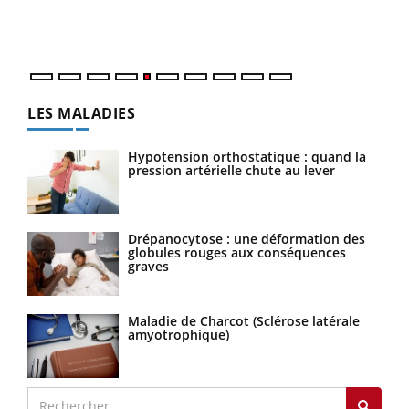
matière de bilan de santé : l'utilisation d'un « jumeau
épis
numérique » permet ...
LES MALADIES
Hypotension orthostatique : quand la
pression artérielle chute au lever
Drépanocytose : une déformation des
globules rouges aux conséquences
graves
Maladie de Charcot (Sclérose latérale
amyotrophique)