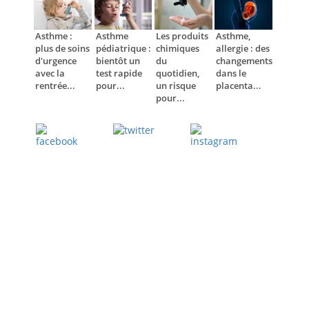
Asthme :
Asthme
Les produits
Asthme,
plus de soins
pédiatrique :
chimiques
allergie : des
d'urgence
bientôt un
du
changements
avec la
test rapide
quotidien,
dans le
rentrée...
pour...
un risque
placenta...
pour...
Twitter
Facebook
Instagram