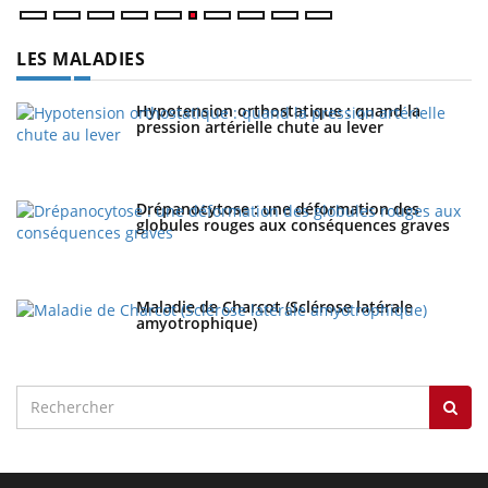
LES MALADIES
Hypotension orthostatique : quand la
pression artérielle chute au lever
Drépanocytose : une déformation des
globules rouges aux conséquences graves
Maladie de Charcot (Sclérose latérale
amyotrophique)