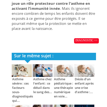
joue un rôle protecteur contre l’asthme en
activant l’immunité innée
. Mais ils ignorent
encore combien de temps les enfants doivent être
exposés à ce germe pour être protégés. Il se
pourrait même que la protection se mette en
place avant la naissance.
DIAGNOSTIC >>
Sur le même sujet :
Asthme
Asthme chez
Asthme
Décès d’un
sévère : ces
l’enfant : ce
pédiatrique :
enfant après
facteurs
détail dans
une thérapie
une crise
sous-
le sang des...
numérique
d’asthme :...
diagnostiqués
en voie...
qui...