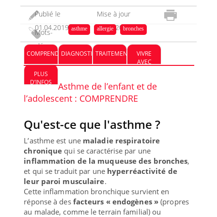
Publié le
Mise à jour
01.04.2019
13.12.2023
asthme
allergie
bronches
Mots-
clés :
COMPRENDRE
DIAGNOSTIC
TRAITEMENT
VIVRE
AVEC
PLUS
D’INFOS
Asthme de l’enfant et de
l’adolescent : COMPRENDRE
Qu'est-ce que l'asthme ?
L’asthme est une
maladie respiratoire
chronique
qui se caractérise par une
inflammation de la muqueuse des bronches
,
et qui se traduit par une
hyperréactivité de
leur paroi musculaire
.
Cette inflammation bronchique survient en
réponse à des
facteurs « endogènes »
(propres
au malade, comme le terrain familial) ou