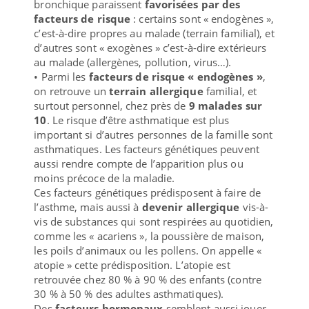
bronchique paraissent
favorisées par des
facteurs de risque
: certains sont « endogènes »,
c’est-à-dire propres au malade (terrain familial), et
d’autres sont « exogènes » c’est-à-dire extérieurs
au malade (allergènes, pollution, virus…).
• Parmi les
facteurs de risque « endogènes »
,
on retrouve un
terrain allergique
familial, et
surtout personnel, chez près de
9 malades sur
10
. Le risque d’être asthmatique est plus
important si d’autres personnes de la famille sont
asthmatiques. Les facteurs génétiques peuvent
aussi rendre compte de l’apparition plus ou
moins précoce de la maladie.
Ces facteurs génétiques prédisposent à faire de
l’asthme, mais aussi à
devenir allergique
vis-à-
vis de substances qui sont respirées au quotidien,
comme les « acariens », la poussière de maison,
les poils d’animaux ou les pollens. On appelle «
atopie » cette prédisposition. L’atopie est
retrouvée chez 80 % à 90 % des enfants (contre
30 % à 50 % des adultes asthmatiques).
Des
facteurs hormonaux
semblent aussi jouer