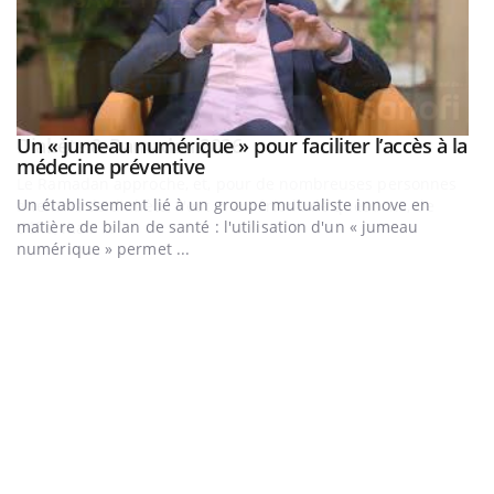
Un « jumeau numérique » pour faciliter l’accès à la
Youtube
Youtube
médecine préventive
Un établissement lié à un groupe mutualiste innove en
matière de bilan de santé : l'utilisation d'un « jumeau
numérique » permet ...
C
Yo
Co
cu
un