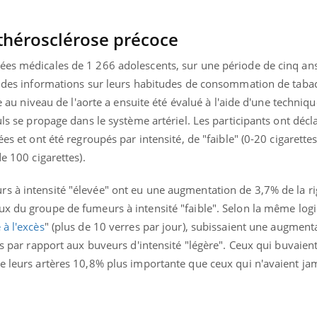
Mordue par une tique en
Allergie
vacances, elle reste dans
une nou
le coma pendant 42 jours
les réac
 athérosclérose précoce
ées médicales de 1 266 adolescents, sur une période de cinq an
i des informations sur leurs habitudes de consommation de tabac 
lle au niveau de l'aorte a ensuite été évalué à l'aide d'une techni
ouls se propage dans le système artériel. Les participants ont déc
ées et ont été regroupés par intensité, de "faible" (0-20 cigarett
de 100 cigarettes).
s à intensité "élevée" ont eu une augmentation de 3,7% de la ri
ux du groupe de fumeurs à intensité "faible".
Selon la même logi
 à l'excès
" (plus de 10 verres par jour), subissaient une augmenta
res par rapport aux buveurs d'intensité "légère". Ceux qui buvaien
de leurs artères 10,8% plus importante que ceux qui n'avaient ja