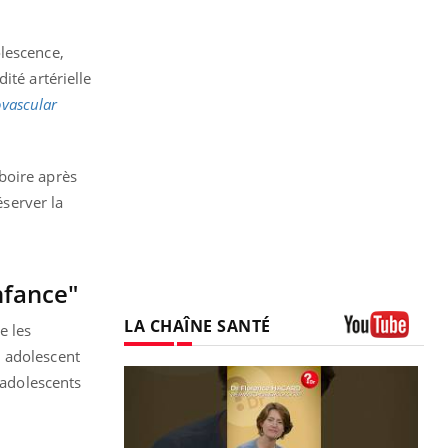
olescence,
ité artérielle
ovascular
boire après
éserver la
nfance"
LA CHAÎNE SANTÉ
e les
Youtube
n adolescent
 adolescents