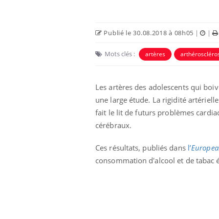
Publié le 30.08.2018 à 08h05
|
|
Mots clés :
artères
arthéroscléro
Les artères des adolescents qui boiv
une large étude.
La rigidité artérie
fait le lit de futurs problèmes cardi
cérébraux.
Fortes chaleurs :
pourquoi le risque de
Ces résultats, publiés dans
l’
Europea
noyade grimpe-t-il ?
consommation d'alcool et de tabac 
Le Viagra pourrait-il
freiner la propagation du
cancer ?