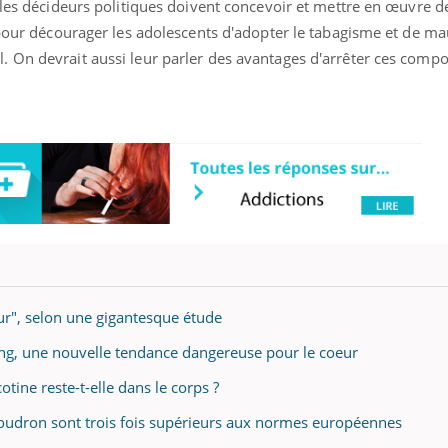
 les décideurs politiques doivent concevoir et mettre en œuvre de
 pour décourager les adolescents d'adopter le tabagisme et de m
 On devrait aussi leur parler des avantages d'arrêter ces comp
ence en fer : comprendre pour
Insuline & Charge ment
tube
Youtube
Youtube
Yout
venir
osait en parler??
gue, irritabilité, brouillard mental ou
En 2026, l'insuline dans l
e alopécie… Les symptômes de la
reste entourée d'idées re
nce en fer sont multiples ce qui la rend
patients comme parfois ch
eur", selon une gigantesque étude
king, une nouvelle tendance dangereuse pour le coeur
tine reste-t-elle dans le corps ?
 goudron sont trois fois supérieurs aux normes européennes