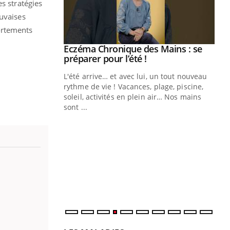
s stratégies
auvaises
ortements
ale : et si on
Eczéma Chronique des Mains : se
Youtube
ube
Youtube
préparer pour l’été !
e diabète de type 2
L'été arrive… et avec lui, un tout nouveau
çues chez les
rythme de vie ! Vacances, plage, piscine,
ez les soignants.
soleil, activités en plein air… Nos mains
sont ...
Di
You
Le 
nom
dia
défi