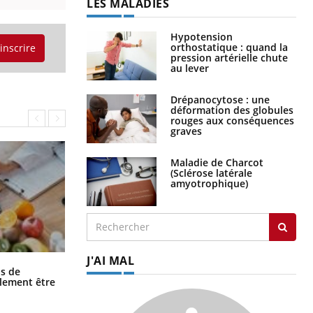
LES MALADIES
Hypotension
orthostatique : quand la
'inscrire
pression artérielle chute
au lever
Drépanocytose : une
déformation des globules
rouges aux conséquences
graves
Maladie de Charcot
(Sclérose latérale
amyotrophique)
J'AI MAL
Grossesse et chaleur : ce que dit la
s de
science
alement être