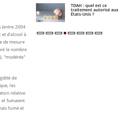
s alimentaires :
TDAH : quel est ce
velle arme contre
traitement autorisé aux
tions sévères
États-Unis ?
s (entre 2004
et d'alcool à
que de mesure
laré le nombre
es), "modérée"
gidité de
que, les
tion relative
t et fumaient
mais fumé et