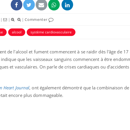
|
|
|
Commenter
se
alcool
système cardiovasculaire
ent de l'alcool et fument commencent à se raidir dès l'âge de 17 
lle indique que les vaisseaux sanguins commencent à être endom
aques et vasculaires. On parle de crises cardiaques ou d’accidents
Grossesse et chaleur : ce
Mordue 
que dit la science
barracud
n Heart Journal
, ont également démontré que la combinaison de
secouru
était encore plus dommageable.
réflexe 
Le smartphone nuit-il à
Légionel
l'apprentissage de la
quelle e
lecture ?
contami