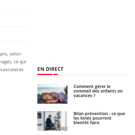
ans, selon
magés, ce qui
EN DIRECT
 vasculaires
par un
Comment gérer le
a, une petite fille
sommeil des enfants en
e grâce à un
vacances ?
essentiel
lose en Suisse :
Bilan prévention : ce que
st l’origine de la
les kinés pourront
nation ?
bientôt faire