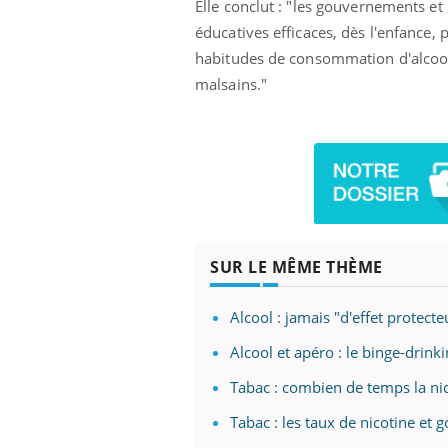
Elle conclut : "les gouvernements et
éducatives efficaces, dès l'enfance,
habitudes de consommation d'alcool.
malsains."
Eczéma Chronique des Mains :
Car
Youtube
You
Youtube
expliquer ma maladie
pré
Il y a des sujets qui sont faciles à aborder...
Fati
d'autres non ! D'un côté, poser des
mêm
questions sur la maladie d'un proche c'est
care
montrer ...
...
SUR LE MÊME THÈME
Alcool : jamais "d'effet protect
Alcool et apéro : le binge-drin
Tabac : combien de temps la nico
Tabac : les taux de nicotine et