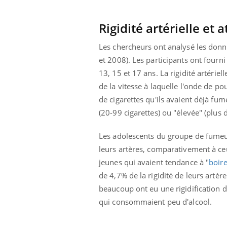
Pourquoi manger moins
de protéines pourrait
finalement être bénéfique
Rigidité artérielle et
Les chercheurs ont analysé les donn
et 2008). Les participants ont fourn
13, 15 et 17 ans. La rigidité artérie
de la vitesse à laquelle l'onde de p
de cigarettes qu'ils avaient déjà fum
(20-99 cigarettes) ou "élevée" (plus 
Les adolescents du groupe de fumeur
leurs artères, comparativement à ce
jeunes qui avaient tendance à "
boire
de 4,7% de la rigidité de leurs artè
beaucoup ont eu une rigidification 
qui consommaient peu d'alcool.