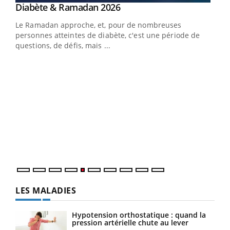
Youtube
Diabète & Ramadan 2026
Youtube
Le Ramadan approche, et, pour de nombreuses
vie !
personnes atteintes de diabète, c'est une période de
…
questions, de défis, mais ...
Un 
You
à l
Un é
mati
numé
LES MALADIES
Hypotension orthostatique : quand la
pression artérielle chute au lever