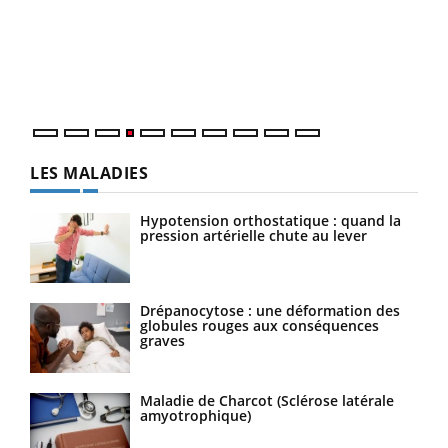
Le 
pers
ques
LES MALADIES
Hypotension orthostatique : quand la
pression artérielle chute au lever
Drépanocytose : une déformation des
globules rouges aux conséquences
graves
Maladie de Charcot (Sclérose latérale
amyotrophique)