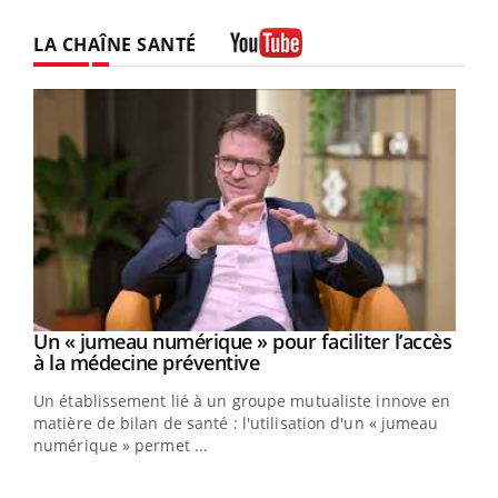
LA CHAÎNE SANTÉ
Youtube
Youtube
Un « jumeau numérique » pour faciliter l’accès
COUP DE FOOD sur le diabète
Youtube
Youtube
Youtube
à la médecine préventive
Coup de food sur le diabète, c'est votre nouveau rendez-
Un établissement lié à un groupe mutualiste innove en
vous culinaire qui bouscule les idées reçues ! Dans cet
matière de bilan de santé : l'utilisation d'un « jumeau
épisode, une ...
numérique » permet ...