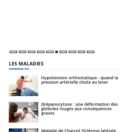
Qua
You
"Les
trav
DRH 
LES MALADIES
Hypotension orthostatique : quand la
pression artérielle chute au lever
Drépanocytose : une déformation des
globules rouges aux conséquences
graves
Maladie de Charcot (Sclérose latérale