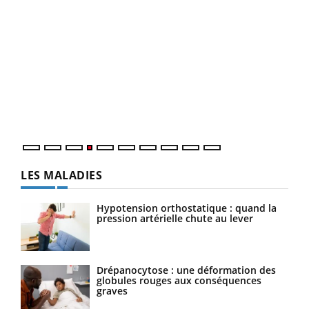
Dia
You
Le 
pers
ques
LES MALADIES
Hypotension orthostatique : quand la
pression artérielle chute au lever
Drépanocytose : une déformation des
globules rouges aux conséquences
graves