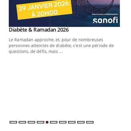
Youtube
Diabète & Ramadan 2026
Youtube
Le Ramadan approche, et, pour de nombreuses
vie !
personnes atteintes de diabète, c'est une période de
…
questions, de défis, mais ...
Un 
You
à l
Un é
mati
numé