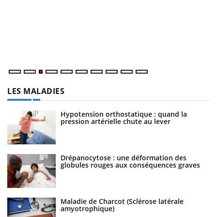
E
Yo
l’
L'
Va
ma
LES MALADIES
Hypotension orthostatique : quand la
pression artérielle chute au lever
Drépanocytose : une déformation des
globules rouges aux conséquences graves
Maladie de Charcot (Sclérose latérale
amyotrophique)