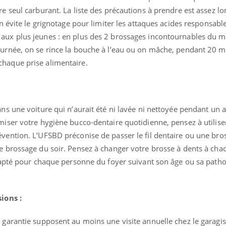
tous les jours se profile-t-
la propa
elle enfin ?
re seul carburant. La liste des précautions à prendre est assez l
on évite le grignotage pour limiter les attaques acides responsable
aux plus jeunes : en plus des 2 brossages incontournables du mat
Pourquoi votre ventre
Pourquo
gâche-t-il les premiers
protéine
ournée, on se rince la bouche à l’eau ou on mâche, pendant 20 
jours de vos vacances ?
finalem
haque prise alimentaire.
Fortes chaleurs : pourquoi
Grossess
le risque de noyade
que dit 
grimpe-t-il ?
ans une voiture qui n’aurait été ni lavée ni nettoyée pendant un 
miser votre hygiène bucco-dentaire quotidienne, pensez à utiliser
vention. L’UFSBD préconise de passer le fil dentaire ou une bros
e brossage du soir. Pensez à changer votre brosse à dents à cha
adapté pour chaque personne du foyer suivant son âge ou sa patho
ions :
 garantie supposent au moins une visite annuelle chez le garagi