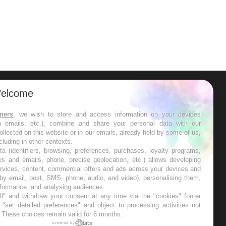
elcome
ER
tners
, we wish to store and access information on your devices
in emails, etc.), combine and share your personal data with our
s les semaines les meilleures
ollected on this website or in our emails, already held by some of us,
ncluding in other contexts.
ta (identifiers, browsing, preferences, purchases, loyalty programs,
es and emails, phone, precise geolocation, etc.) allows developing
ervices, content, commercial offers and ads across your devices and
 by email, post, SMS, phone, audio, and video), personalising them,
RE
rformance, and analysing audiences.
l" and withdraw your consent at any time via the "cookies" footer
"set detailed preferences" and object to processing activities not
. These choices remain valid for 6 months.
powered by