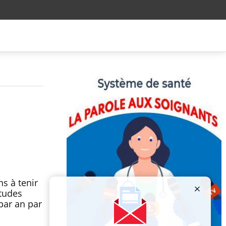
s à tenir
itudes
 par an par