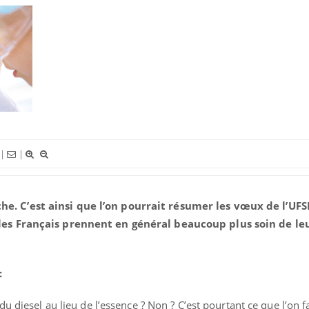
|
|
he. C’est ainsi que l’on pourrait résumer les vœux de l’UF
 les Français prennent en général beaucoup plus soin de le
:
VIH : la fin du comprimé
Le Viagr
 du diesel au lieu de l’essence ? Non ? C’est pourtant ce que l’on f