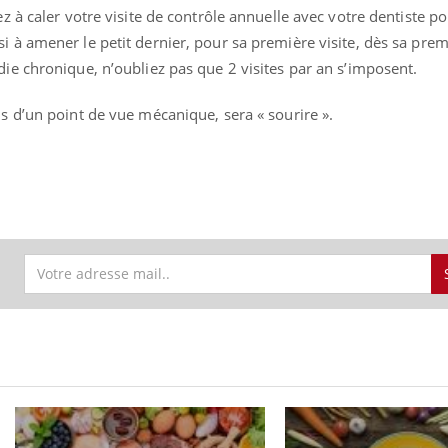
ez à caler votre visite de contrôle annuelle avec votre dentiste p
i à amener le petit dernier, pour sa première visite, dès sa prem
die chronique, n’oubliez pas que 2 visites par an s’imposent.
ns d’un point de vue mécanique, sera « sourire ».
nce en fer : comprendre pour
Insuline & Charge ment
ube
Youtube
Youtube
Yout
enir
osait en parler??
ue, irritabilité, brouillard mental ou
En 2026, l'insuline dans l
 alopécie… Les symptômes de la
reste entourée d'idées re
ce en fer sont multiples ce qui la rend
patients comme parfois ch