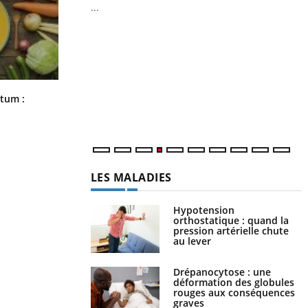
...
Y
L
n
c
m
Comment nous percevons le chaud
rtum :
et le froid : une recherche éclaire le
sujet
LES MALADIES
Hypotension
orthostatique : quand la
pression artérielle chute
au lever
Drépanocytose : une
déformation des globules
rouges aux conséquences
graves