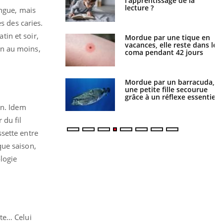
gation du cancer ?
l'apprentissage de la
lecture ?
ongue, mais
s des caries.
in et soir,
i manger moins de
Mordue par une tique en
s pourrait
vacances, elle reste dans le
mn au moins,
ent être bénéfique
coma pendant 42 jours
e et chaleur : ce
Mordue par un barracuda,
la science
une petite fille secourue
grâce à un réflexe essentiel
an. Idem
 du fil
sette entre
que saison,
logie
ste… Celui