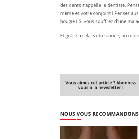
des dents s’appelle le dentiste. Pens
même et votre conjoint ! Pensez auss
bougie ! Si vous souffrez d’une mala
Et grâce à cela, votre année, au moi
Vous aimez cet article ? Abonnez-
vous à la newsletter !
Eczéma Chronique des Mains :
Care
Youtube
Yout
Youtube
expliquer ma maladie
prév
NOUS VOUS RECOMMANDONS
Il y a des sujets qui sont faciles à aborder...
Fatig
d'autres non ! D'un côté, poser des questions
même
sur la maladie d'un proche c'est montrer ...
caren