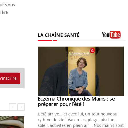
our vous-
ière
LA CHAÎNE SANTÉ
Youtube
S'inscrire
ale : et si on
Eczéma Chronique des Mains : se
Youtube
ube
Youtube
préparer pour l’été !
e diabète de type 2
L'été arrive… et avec lui, un tout nouveau
çues chez les
rythme de vie ! Vacances, plage, piscine,
ez les soignants.
soleil, activités en plein air… Nos mains sont