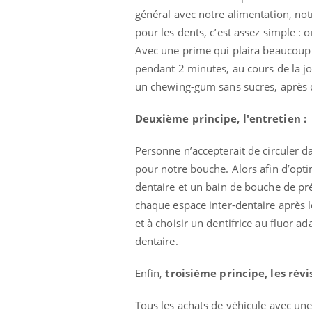
protègent-ils aussi les os ?
général avec notre alimentation, not
pour les dents, c’est assez simple : 
Avec une prime qui plaira beaucoup 
Cytomégalovirus : ce qui
change dans la prise en
pendant 2 minutes, au cours de la j
charge des femmes
enceintes
un chewing-gum sans sucres, après c
La sieste empêche-t-elle de
Deuxième principe, l'entretien :
dormir la nuit ?
Personne n’accepterait de circuler d
pour notre bouche. Alors afin d’opti
dentaire et un bain de bouche de pré
chaque espace inter-dentaire après l
et à choisir un dentifrice au fluor 
dentaire.
Enfin,
troisième principe, les révis
Tous les achats de véhicule avec une