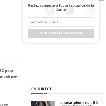
Publicité
Restez connecté à toute l’actualité de la
Santé
Twitter
Facebook
Instagram
S'INSCRIRE À LA NEWSLETTER
SBC pour
ur voiture
EN DIRECT
a pourrait-il freiner
Le smartphone nuit-il à
ait en