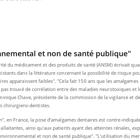
ients comme parfois chez les soignants.
soleil, activités en plein
sont ...
nemental et non de santé publique"
ité du médicament et des produits de santé (ANSM) écrivait quant
tants dans la littérature concernant la possibilité de risque pou
es apparaissent faibles". "Cela fait 150 ans que les amalgames s
 pas trouvé de corrélation entre des maladies neurotoxiques et 
inique Chave, présidente de la commission de la vigilance et d
s chirurgiens-dentistes.
on", en France, la pose d’amalgames dentaires est contre-indiqué
laitantes, ainsi qu’aux patients ayant des atteintes rénales, expl
 environnemental et non de santé publique". "L'utilisation du me