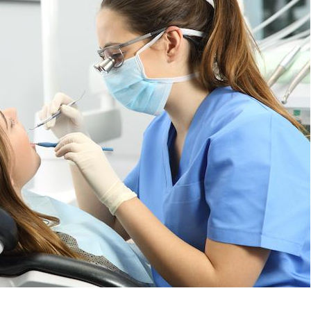
Grossesse à risque : ce jus
Cancer c
naturel attire l'attention
stratégi
des chercheurs
changé 
basque
Comment oublier les
Chikung
écrans en vacances ?
West Nil
t-il dan
France ?
Toujours connectés :
Les méd
comment le travail
protègen
empiète de plus en plus
?
sur nos soirées