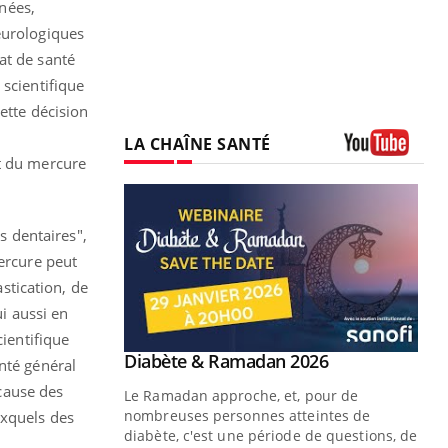
nnées,
eurologiques
at de santé
 scientifique
Cette décision
LA CHAÎNE SANTÉ
nt du mercure
Youtube
s dentaires",
mercure peut
stication, de
ui aussi en
cientifique
Youtube
 Mains : se
Diabète & Ramadan 2026
Youtube
nté général
outube
 cause des
Le Ramadan approche, et, pour de
 un tout nouveau
nombreuses personnes atteintes de
uxquels des
plage, piscine,
diabète, c'est une période de questions, de