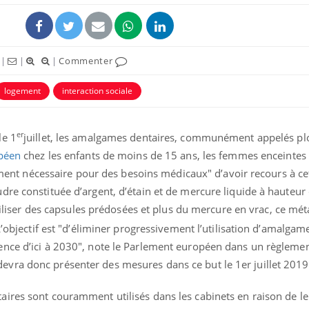
|
|
|
Commenter
logement
interaction sociale
er
le 1
juillet, les amalgames dentaires, communément appelés p
opéen
chez les enfants de moins de 15 ans, les femmes enceintes e
tement nécessaire pour des besoins médicaux" d’avoir recours à cet
re constituée d’argent, d’étain et de mercure liquide à hauteur 
tiliser des capsules prédosées et plus du mercure en vrac, ce mét
L’objectif est "d’éliminer progressivement l’utilisation d’amalgam
nce d’ici à 2030", note le Parlement européen dans un règlemen
ra donc présenter des mesures dans ce but le 1er juillet 2019 
ires sont couramment utilisés dans les cabinets en raison de le