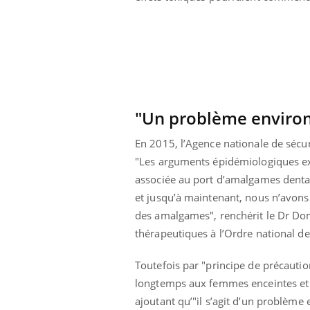
'un proche c'est
carence en fer sont multiples ce qui la rend
pat
...
"Un problème environ
En 2015, l’Agence nationale de sécur
"Les arguments épidémiologiques exis
associée au port d’amalgames dentair
et jusqu’à maintenant, nous n’avons
des amalgames", renchérit le Dr Dom
thérapeutiques à l’Ordre national de
Toutefois par "principe de précauti
longtemps aux femmes enceintes et al
ajoutant qu’"il s’agit d’un problème