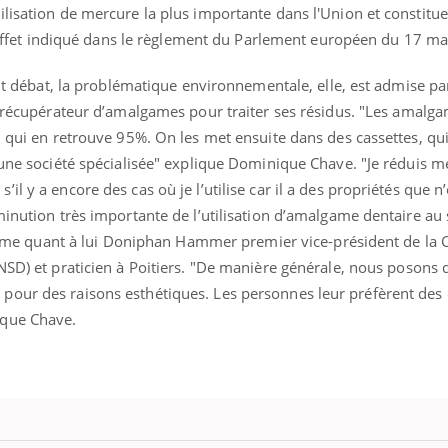
ilisation de mercure la plus importante dans l'Union et constitu
en effet indiqué dans le règlement du Parlement européen du 17 m
ait débat, la problématique environnementale, elle, est admise par
n récupérateur d’amalgames pour traiter ses résidus. "
Les amalga
, qui en retrouve 95%. On les met ensuite dans des cassettes, qu
 une société spécialisée" explique Dominique Chave. "Je réduis m
l y a encore des cas où je l’utilise car il a des propriétés que n’
minution très importante de l’utilisation d’amalgame dentaire au 
ffirme quant à lui Doniphan Hammer premier vice-président de la
SD) et praticien à Poitiers.
"
De manière générale, nous posons 
pour des raisons esthétiques. Les personnes leur préfèrent des
ique Chave.