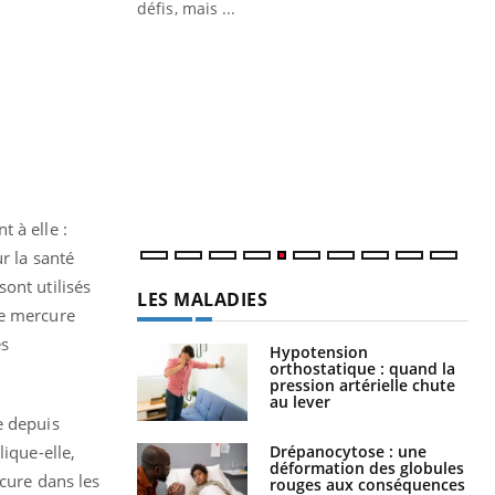
 air… Nos mains
défis, mais ...
Un
You
fac
pr
Un 
mut
san
num
 à elle :
r la santé
ont utilisés
LES MALADIES
le mercure
es
Hypotension
orthostatique : quand la
pression artérielle chute
au lever
e depuis
Drépanocytose : une
ique-elle,
déformation des globules
rcure dans les
rouges aux conséquences