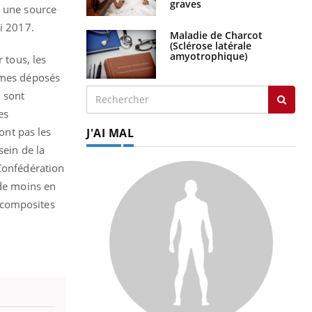
graves
e une source
ai 2017.
Maladie de Charcot
(Sclérose latérale
amyotrophique)
 tous, les
mes déposés
i sont
es
ont pas les
J'AI MAL
sein de la
 Confédération
de moins en
 composites