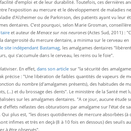
facilité d’emploi et de leur durabilité. Toutefois, ces dernières a
 entre l’exposition au mercure et le développement de maladies n
ladie d'Alzheimer ou de Parkinson, des patients ayant vu leur ét
ames dentaires. C’est pourquoi, selon Marie Grosman, conseillère
taire
et auteur de
Menace sur nos neurones
(Actes Sud, 2011) : "
 la dangerosité du mercure dentaire, a minima sur le cerveau en
 le site indépendant Bastamag
, les amalgames dentaires "libère
, qui s’accumule dans le cerveau, les reins ou le foie".
ativiser. En effet,
dans son article
sur "la sécurité des amalgame
ak précise : "Une libération de faibles quantités de vapeurs de 
fonction du nombre (d’amalgames présents), des habitudes de ma
nts, (…) et du brossage des dents". Le ministère de la Santé met l
réalisées sur les amalgames dentaires. "A ce jour, aucune étude s
uline & Charge mentale : et si on
Eczéma Chronique des
tube
Youtube
 d’effets néfastes des obturations par amalgame sur l’état de sa
Youtube
Y
it en parler??
préparer pour l’été !
. Qui plus est, "les doses quotidiennes de mercure absorbées (à
026, l'insuline dans le diabète de type 2
L'été arrive… et avec lui,
nt infimes et très en deçà (8 à 10 fois en dessous) des seuils a
e entourée d'idées reçues chez les
rythme de vie ! Vacances, 
r à être observés".