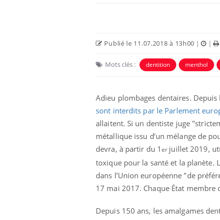
Publié le 11.07.2018 à 13h00
|
|
Mots clés :
dentition
menthol
Adieu plombages dentaires. Depuis 
sont interdits par le Parlement eur
allaitent. Si un dentiste juge "stric
métallique issu d’un mélange de poud
devra, à partir du 1
juillet 2019, u
er
toxique pour la santé et la planète. 
dans l’Union européenne "de préfére
17 mai 2017. Chaque État membre dev
Depuis 150 ans, les amalgames denta