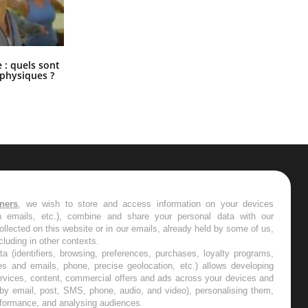
Comment éviter une otite pendant
: quels sont
les vacances ?
 physiques ?
ER
tners
, we wish to store and access information on your devices
in emails, etc.), combine and share your personal data with our
s les semaines les meilleures
ollected on this website or in our emails, already held by some of us,
ncluding in other contexts.
ta (identifiers, browsing, preferences, purchases, loyalty programs,
es and emails, phone, precise geolocation, etc.) allows developing
ervices, content, commercial offers and ads across your devices and
 by email, post, SMS, phone, audio, and video), personalising them,
RE
rformance, and analysing audiences.