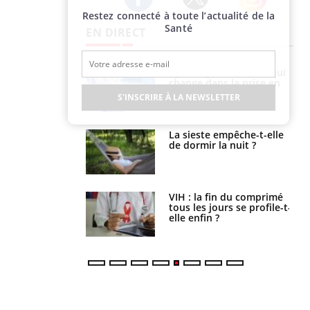
Restez connecté à toute l’actualité de la
Twitter
Facebook
Instagram
Santé
EN DIRECT
olorectal : une
Cytomégalovirus : ce qui
e simple aurait
change dans la prise en
la donne au Pays
charge des femmes
S'INSCRIRE À LA NEWSLETTER
enceintes
unya, dengue,
La sieste empêche-t-elle
e : que se passe-
de dormir la nuit ?
s le sud de la
icaments GLP-1
VIH : la fin du comprimé
t-ils aussi les os
tous les jours se profile-t-
elle enfin ?