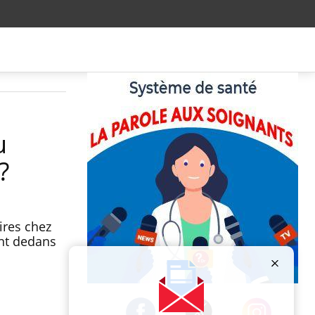
u
?
ires chez
ent dedans
Publicité