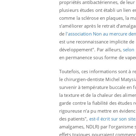
propriétés antibactériennes, de leur 
plusieurs études ont établi un lien
comme la sclérose en plaques, la ma
s’améliorer après le retrait d’amalg
de
l'association Non au mercure den
est une reconnaissance implicite de
développement". Par ailleurs,
selon
en permanence sous forme de vapeurs
Toutefois, ces informations sont à rel
le chirurgien-dentiste Michel Matysi
survenir à température buccale en 
la texture et de la chaleur des alime
garde contre la fiabilité des études 
 Mains :
Carence en fer : comprendre pour
Ins
Youtube
You
rigoureuse n’a pu mettre en évidence
Youtube
Youtube
prévenir
osa
des patients",
est-il écrit sur son site
aciles à aborder...
Fatigue, irritabilité, brouillard mental ou
En 2
amalgames, NDLR) par l’organisme so
poser des
même alopécie… Les symptômes de la
rest
effets toxiques pourraient commence