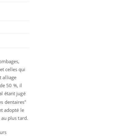
lombages,
t celles qui
 alliage
de 50 %, il
al étant jugé
es dentaires"
t adopté le
au plus tard.
urs