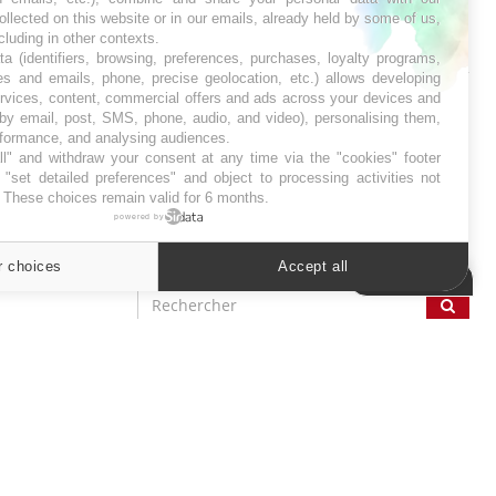
ollected on this website or in our emails, already held by some of us,
ncluding in other contexts.
SYMPTÔMES
ta (identifiers, browsing, preferences, purchases, loyalty programs,
es and emails, phone, precise geolocation, etc.) allows developing
ervices, content, commercial offers and ads across your devices and
Douleurs de l’avant-pied :
des métatarsalgies à 90 %
 by email, post, SMS, phone, audio, and video), personalising them,
liées à problème d’appui
rformance, and analysing audiences.
l" and withdraw your consent at any time via the "cookies" footer
"set detailed preferences" and object to processing activities not
. These choices remain valid for 6 months.
Mauvaise haleine : il faut
améliorer l’hygiène
powered by
bucco-dentaire
r choices
Accept all
Cookies settings
ER
s les semaines les meilleures