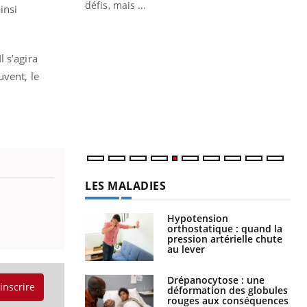
défis, mais ...
insi
Un « jumeau numérique » pour
CO
Youtube
You
faciliter l’accès à la médecine
Youtube
Cou
préventive
 s’agira
nou
uvent, le
Un établissement lié à un groupe
bou
mutualiste innove en matière de bilan de
épi
santé : l'utilisation d'un « jumeau
numérique » permet ...
LES MALADIES
Hypotension
orthostatique : quand la
pression artérielle chute
au lever
Drépanocytose : une
'inscrire
déformation des globules
rouges aux conséquences