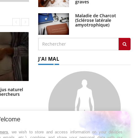
graves
Maladie de Charcot
(Sclérose latérale
amyotrophique)
J'AI MAL
Comment oublier les écrans en
 jus naturel
vacances ?
chercheurs
elcome
tners
, we wish to store and access information on your devices
in emails, etc.), combine and share your personal data with our