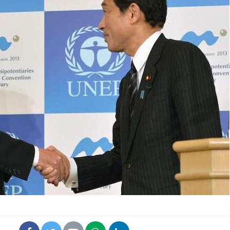
La sieste empêche-t-elle
de dormir la nuit ?
VIH : la fin du comprimé
tous les jours se profile-t-
elle enfin ?
Pourquoi votre ventre
gâche-t-il les premiers
jours de vos vacances ?