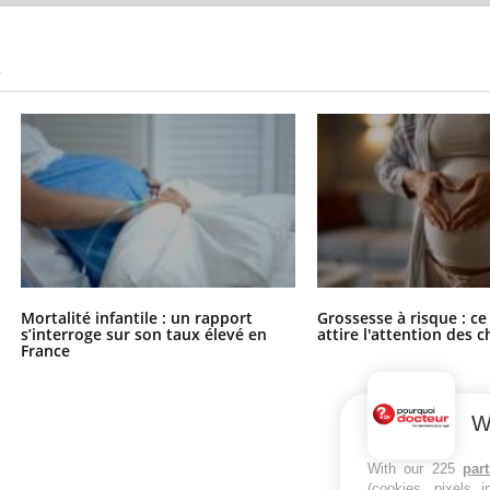
S
Mortalité infantile : un rapport
Grossesse à risque : ce
s’interroge sur son taux élevé en
attire l'attention des 
France
W
With our 225
par
(cookies, pixels 