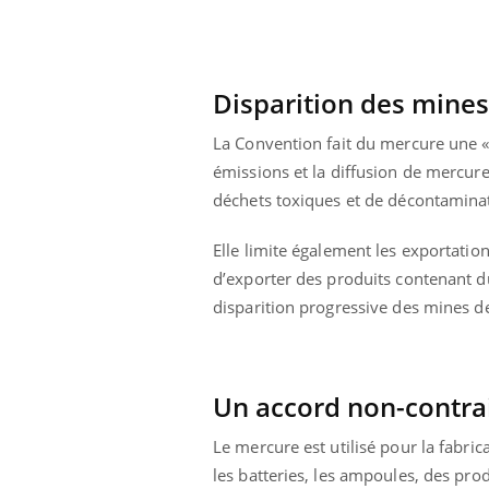
Disparition des mines
La Convention fait du mercure une «
émissions et la diffusion de mercure d
déchets toxiques et de décontaminat
Elle limite également les exportation
d’exporter des produits contenant 
disparition progressive des mines de
prendre pour
Insuline & Charge mentale : et si on
Ecz
Youtube
You
Un accord non-contra
Youtube
osait en parler??
pré
Le mercure est utilisé pour la fabri
llard mental ou
En 2026, l'insuline dans le diabète de type 2
L'ét
les batteries, les ampoules, des pro
tômes de la
reste entourée d'idées reçues chez les
ryth