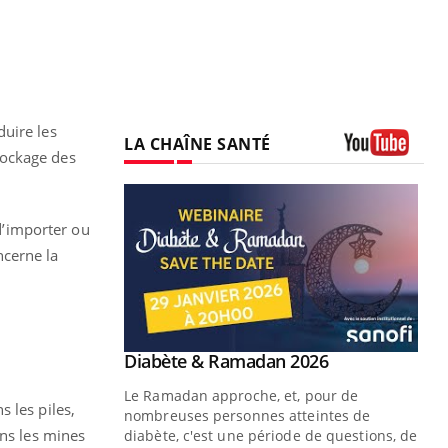
duire les
LA CHAÎNE SANTÉ
stockage des
Youtube
 d’importer ou
ncerne la
Youtube
Diabète & Ramadan 2026
Youtube
Le Ramadan approche, et, pour de
 les piles,
nombreuses personnes atteintes de
ans les mines
diabète, c'est une période de questions, de