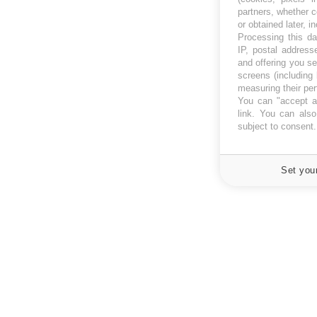
partners, whether c
or obtained later, i
Processing this da
IP, postal address
and offering you s
screens (including
measuring their pe
You can "accept al
link
. You can also 
subject to consent
Set you
À PROPOS
NEWSLETT
Recevez toute