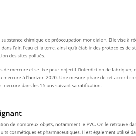
 substance chimique de préoccupation mondiale ». Elle vise à ré
ans l’air, l’eau et la terre, ainsi qu’à établir des protocoles de 
ion des sites pollués.
s de mercure et se fixe pour objectif l’interdiction de fabriquer,
du mercure à l’horizon 2020. Une mesure-phare de cet accord co
 mercure dans les 15 ans suivant sa ratification.
éma Chronique des Mains : se
tube
ignant
Youtube
parer pour l’été !
cation de nombreux objets, notamment le PVC. On le retrouve dans
é arrive… et avec lui, un tout nouveau
duits cosmétiques et pharmaceutiques. Il est également utilisé d
me de vie ! Vacances, plage, piscine,