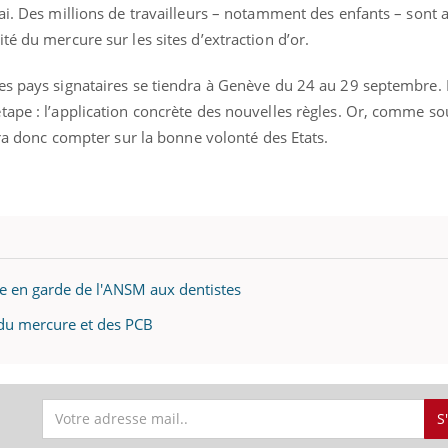
il, activités en plein air… Nos mains
ai. Des millions de travailleurs – notamment des enfants – sont a
 ...
té du mercure sur les sites d’extraction d’or.
s pays signataires se tiendra à Genève du 24 au 29 septembre. Il
ape : l’application concrète des nouvelles règles. Or, comme so
udra donc compter sur la bonne volonté des Etats.
e en garde de l'ANSM aux dentistes
é du mercure et des PCB
S