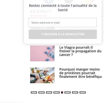
Restez connecté à toute l’actualité de la
Twitter
Facebook
Instagram
Santé
EN DIRECT
Fortes chaleurs :
Grossesse et chaleur : ce
pourquoi le risque de
que dit la science
noyade grimpe-t-il ?
S'INSCRIRE À LA NEWSLETTER
Le Viagra pourrait-il
Le smartphone nuit-il à
freiner la propagation du
l'apprentissage de la
cancer ?
lecture ?
Pourquoi manger moins
Mordue par une tique en
de protéines pourrait
vacances, elle reste dans
finalement être bénéfique
le coma pendant 42 jours