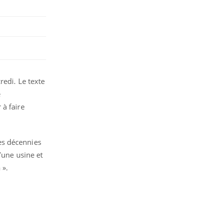
redi. Le texte
e
 à faire
es décennies
’une usine et
 ».