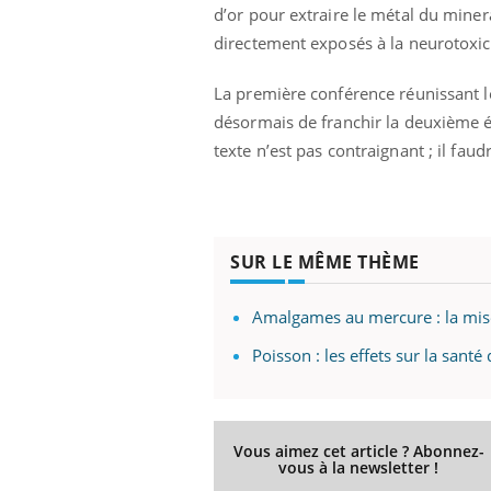
les ce qui la rend
patients comme parfois chez les soignants.
sole
d’or pour extraire le métal du miner
sont
directement exposés à la neurotoxici
La première conférence réunissant le
désormais de franchir la deuxième ét
texte n’est pas contraignant ; il fa
SUR LE MÊME THÈME
Amalgames au mercure : la mis
Poisson : les effets sur la sant
Vous aimez cet article ? Abonnez-
vous à la newsletter !