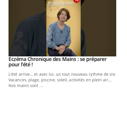
Eczéma Chronique des Mains : se préparer
Youtube
Youtube
pour l’été !
L'été arrive… et avec lui, un tout nouveau rythme de vie !
Vacances, plage, piscine, soleil, activités en plein air…
Nos mains sont ...
Dia
You
Le 
pers