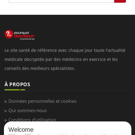
Le site santé de référence avec chaque jour toute l'actualité
médicale decryptée par des médecins en exercice et les
conseils des meilleurs spécialistes.
À PROPOS
Données personnelles et cookies
Qui sommes-nous
Conditions d'utilisation
Plan du site
Welcome